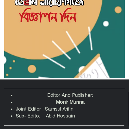
সাহিত্য জোট নারায়ণগঞ্জের কবিতা পাঠ ও
সাহিত্য আলোচনায় মুখরিত অনুষ্ঠান
‘স্বপ্ন, সেবা ও সমৃদ্ধি’ স্লোগানে নারায়ণগঞ্জে
সহযাত্রী মানবকল্যাণ ফাউন্ডেশনের যাত্রা শুরু
রাজনৈতিক ব্যানার ব্যবহার করে চাঁদাবাজি-
সন্ত্রাসবাদসহ মাদক ব্যবসা বন্ধের আহবান
আহমেদুর রহমান তনুর
পানির পাম্পের দাবি নিয়ে বক্তারা-আমাদেরকে
রাস্তায় নামতে বাধ্য করবেন না
Editor And Publisher:
Monir Munna
Joint Editor : Samsul Arifin
তোলারাম কলেজে হামলায় আহত শিবির
Sub- Edito: Abid Hossain
নেতাদের হাসপাতালে দেখতে গেলেন কেন্দ্রীয়
সভাপতি