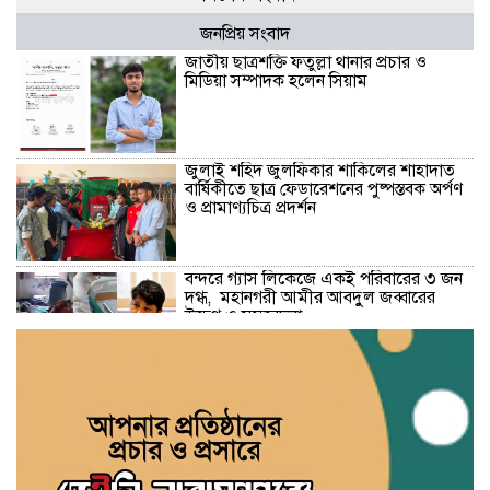
জনপ্রিয় সংবাদ
জাতীয় ছাত্রশক্তি ফতুল্লা থানার প্রচার ও
মিডিয়া সম্পাদক হলেন সিয়াম
​জুলাই শহিদ জুলফিকার শাকিলের শাহাদাত
বার্ষিকীতে ছাত্র ফেডারেশনের পুষ্পস্তবক অর্পণ
ও প্রামাণ্যচিত্র প্রদর্শন
বন্দরে গ্যাস লিকেজে একই পরিবারের ৩ জন
দগ্ধ, মহানগরী আমীর আবদুুল জব্বারের
উদ্বেগ ও সমবেদনা
মাদক ও ছিনতাই এর বিরুদ্ধে ১নং বাবুরাইলে
প্রস্তুতিমূলক আলোচনা সভা