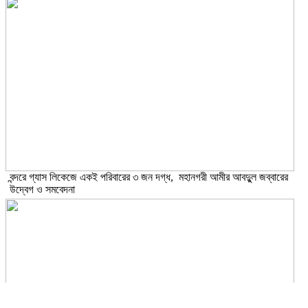
বন্দরে গ্যাস লিকেজে একই পরিবারের ৩ জন দগ্ধ, মহানগরী আমীর আবদুুল জব্বারের
উদ্বেগ ও সমবেদনা