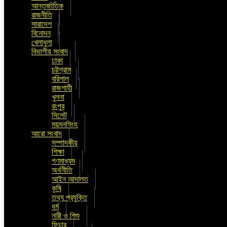
আন্তর্জাতিক
রাজনীতি
সারাদেশ
বিনোদন
খেলাধুলা
বিভাগীয় সংবাদ
ঢাকা
চট্টগ্রাম
বরিশাল
রাজশাহী
খুলনা
রংপুর
সিলেট
ময়মনসিংহ
আরো সংবাদ
সম্পাদকীয়
শিক্ষা
গণমাধ্যম
অর্থনীতি
আইন আদালত
কৃষি
তথ্য প্রযুক্তি
ধর্ম
নারী ও শিশু
ফিচার