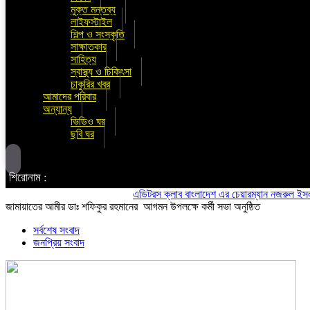
মুক্ত মন্তব্য
লাইফস্টাইল
শিল্প ও সংস্কৃতি
সাক্ষাতকার
সাহিত্য
স্বাস্থ্য ও চিকিৎসা
চাকুরির খবর
আমাদের পরিবার
অন্যান্য
ভিডিও ঘর
ছবি ঘর
শিরোনাম :
এডিটরস ক্লাব বাংলাদেশ এর চেয়ারম্যান নজরুল ইসলাম তমিজ
জামায়াতের আমীর ডাঃ শফিকুর রহমানের আগমন উপলক্ষে কর্মী সভা অনুষ্ঠিত
সর্বশেষ সংবাদ
জনপ্রিয় সংবাদ