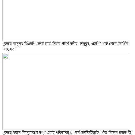
বন্দরে অসুস্থ বিএনপি নেতা তারা মিয়ার পাশে দলীয় নেতৃবৃন্দ, এমপি’ পক্ষ থেকে আর্থিক
সহায়তা
বন্দরে গ্যাস বিস্ফোরণে দগ্ধ একই পরিবারের ৩: বার্ন ইনস্টিটিউটে খোঁজ নিলেন মহানগরী