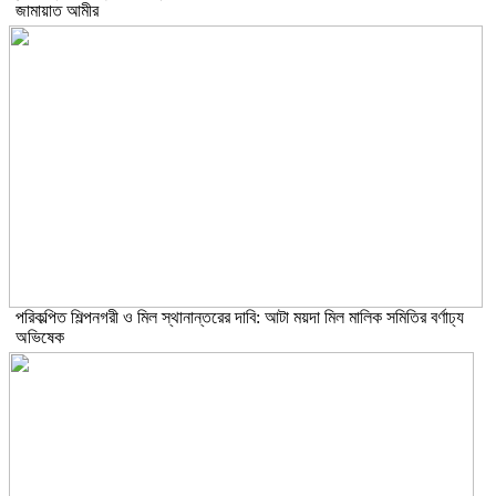
জামায়াত আমীর
পরিকল্পিত শিল্পনগরী ও মিল স্থানান্তরের দাবি: আটা ময়দা মিল মালিক সমিতির বর্ণাঢ্য
অভিষেক