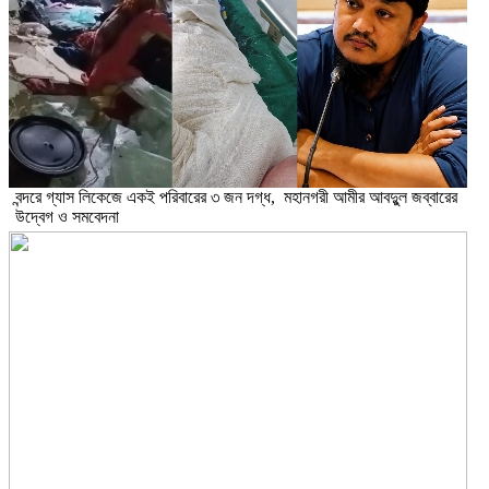
বন্দরে গ্যাস লিকেজে একই পরিবারের ৩ জন দগ্ধ, মহানগরী আমীর আবদুুল জব্বারের
উদ্বেগ ও সমবেদনা