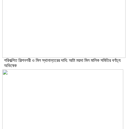
পরিকল্পিত শিল্পনগরী ও মিল স্থানান্তরের দাবি: আটা ময়দা মিল মালিক সমিতির বর্ণাঢ্য
অভিষেক