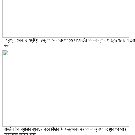
‘স্বপ্ন, সেবা ও সমৃদ্ধি’ স্লোগানে নারায়ণগঞ্জে সহযাত্রী মানবকল্যাণ ফাউন্ডেশনের যাত্রা
শুরু
রাজনৈতিক ব্যানার ব্যবহার করে চাঁদাবাজি-সন্ত্রাসবাদসহ মাদক ব্যবসা বন্ধের আহবান
আহমেদুর রহমান তনুর