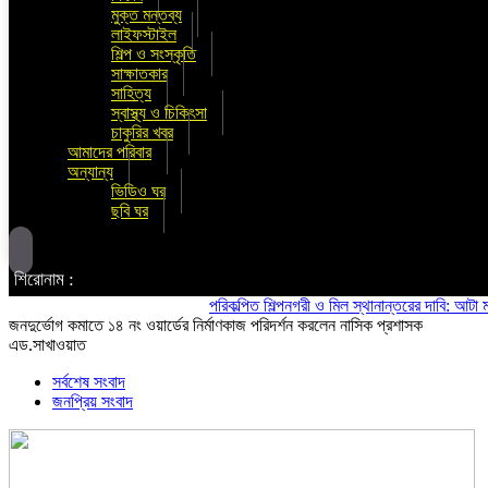
মুক্ত মন্তব্য
লাইফস্টাইল
শিল্প ও সংস্কৃতি
সাক্ষাতকার
সাহিত্য
স্বাস্থ্য ও চিকিৎসা
চাকুরির খবর
আমাদের পরিবার
অন্যান্য
ভিডিও ঘর
ছবি ঘর
শিরোনাম :
পরিকল্পিত শিল্পনগরী ও মিল স্থানান্তরের দাবি: আটা ময়দা মি
জনদুর্ভোগ কমাতে ১৪ নং ওয়ার্ডের নির্মাণকাজ পরিদর্শন করলেন নাসিক প্রশাসক
এড.সাখাওয়াত
সর্বশেষ সংবাদ
জনপ্রিয় সংবাদ