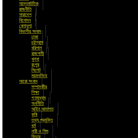
আন্তর্জাতিক
রাজনীতি
সারাদেশ
বিনোদন
খেলাধুলা
বিভাগীয় সংবাদ
ঢাকা
চট্টগ্রাম
বরিশাল
রাজশাহী
খুলনা
রংপুর
সিলেট
ময়মনসিংহ
আরো সংবাদ
সম্পাদকীয়
শিক্ষা
গণমাধ্যম
অর্থনীতি
আইন আদালত
কৃষি
তথ্য প্রযুক্তি
ধর্ম
নারী ও শিশু
ফিচার