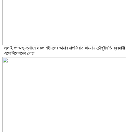
জুলাই গণঅভ্যুত্থানে সকল শহীদদের আত্মার মাগফিরাত কামনায় চৌধুরীবাড়ি ব্যবসায়ী
এসোসিয়েশনের দোয়া