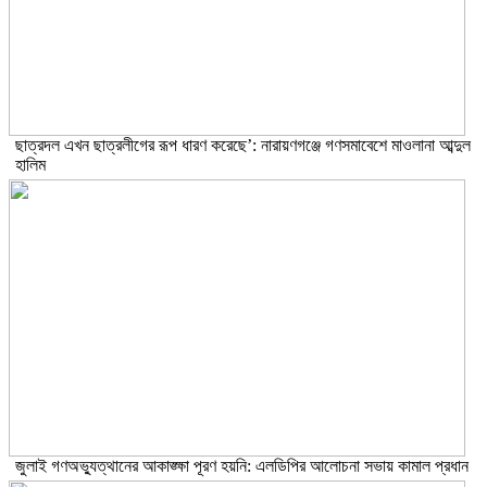
ছাত্রদল এখন ছাত্রলীগের রূপ ধারণ করেছে’: নারায়ণগঞ্জে গণসমাবেশে মাওলানা আব্দুল
হালিম
জুলাই গণঅভ্যুত্থানের আকাঙ্ক্ষা পূরণ হয়নি: এলডিপির আলোচনা সভায় কামাল প্রধান