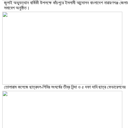
জুলাই অভ্যূত্থান বার্ষিকী উপলক্ষে কাঁচপুরে ইসলামী আন্দোলন বাংলাদেশ নারায়ণগঞ্জ জেলা
সমাবেশ অনুষ্ঠিত।
তোলারাম কলেজে ছাত্রদল-শিবির সংঘর্ষের তীব্র নিন্দা ও ৫ দফা দাবি ছাত্র ফেডারেশনের