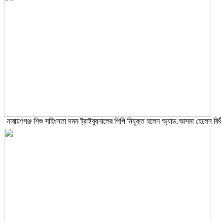
নারায়ণগঞ্জ শিশু সহিংসতা দমন ট্রাইব্যুনালের পিপি নিযুক্ত হলেন অ্যাড.আসমা হেলেন বিথ