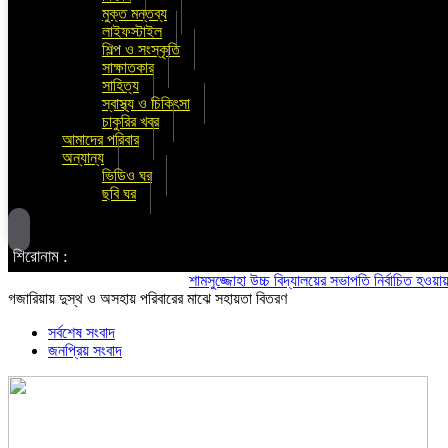
মুক্ত মন্তব্য
লাইফস্টাইল
শিল্প ও সংস্কৃতি
সাক্ষাতকার
সাহিত্য
স্বাস্থ্য ও চিকিৎসা
চাকুরির খবর
আমাদের পরিবার
অন্যান্য
ভিডিও ঘর
ছবি ঘর
শিরোনাম :
শামসুজ্জোহা উচ্চ বিদ্যালয়ের সভাপতি নির্বাচিত হওয়ায় মাসুদ
গজারিয়ায় দুস্থ ও অসহায় পরিবারের মাঝে সহায়তা বিতরণ
সর্বশেষ সংবাদ
জনপ্রিয় সংবাদ