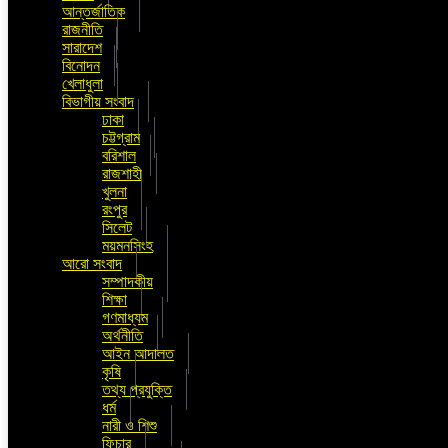
আন্তর্জাতিক
রাজনীতি
সারাদেশ
বিনোদন
খেলাধুলা
বিভাগীয় সংবাদ
ঢাকা
চট্টগ্রাম
বরিশাল
রাজশাহী
খুলনা
রংপুর
সিলেট
ময়মনসিংহ
আরো সংবাদ
সম্পাদকীয়
শিক্ষা
গণমাধ্যম
অর্থনীতি
আইন আদালত
কৃষি
তথ্য প্রযুক্তি
ধর্ম
নারী ও শিশু
ফিচার