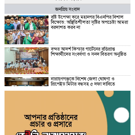
জনপ্রিয় সংবাদ
বৃষ্টি উপেক্ষা করে মহানগর বিএনপির বিশাল
বিক্ষোভ: অস্থিতিশীলতা সৃষ্টির অপচেষ্টা আমরা
বরদাশত করব না
বন্দর আদর্শ কিন্ডার গার্টেনের বৃত্তিপ্রাপ্ত
শিক্ষার্থীদের সংবর্ধণা ও সনদ বিতরণ অনুষ্ঠিত
নারায়ণগঞ্জকে বিশেষ জেলা ঘোষণা ও
প্রিপেইড মিটার বন্ধসহ ৫ দফা দাবিতে
স্মারকলিপি
গ্যাস-বিদ্যুৎ সংকট ও দ্রব্যমূল্যের ঊর্ধ্বগতির
প্রতিবাদে ডিসির মাধ্যমে প্রধানমন্ত্রীর কাছে ১১
দলীয় ঐক্যের স্মারকলিপি