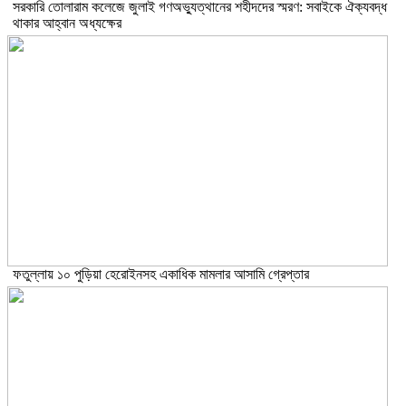
সরকারি তোলারাম কলেজে জুলাই গণঅভ্যুত্থানের শহীদদের স্মরণ: সবাইকে ঐক্যবদ্ধ
থাকার আহ্বান অধ্যক্ষের
ফতুল্লায় ১০ পুড়িয়া হেরোইনসহ একাধিক মামলার আসামি গ্রেপ্তার