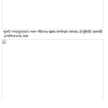
জুলাই গণঅভ্যুত্থানে সকল শহীদদের আত্মার মাগফিরাত কামনায় চৌধুরীবাড়ি ব্যবসায়ী
এসোসিয়েশনের দোয়া
জুলাই অভ্যূত্থান বার্ষিকী উপলক্ষে কাঁচপুরে ইসলামী আন্দোলন বাংলাদেশ নারায়ণগঞ্জ জেলা
সমাবেশ অনুষ্ঠিত।