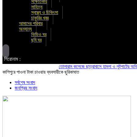
সাক্ষাতকার
সাহিত্য
স্বাস্থ্য ও চিকিৎসা
চাকুরির খবর
আমাদের পরিবার
অন্যান্য
ভিডিও ঘর
ছবি ঘর
শিরোনাম :
তোলারাম কলেজে ছাত্রাবাসে হামলা ও লুটপাটের অভিযোগ ছাত্
কাশিপুরে পাওনা টাকা চাওয়ায় ব্যবসায়ীকে ছুরিকাঘাত
সর্বশেষ সংবাদ
জনপ্রিয় সংবাদ