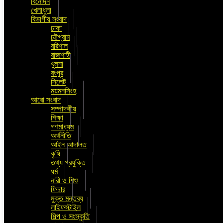
বিনোদন
খেলাধুলা
বিভাগীয় সংবাদ
ঢাকা
চট্টগ্রাম
বরিশাল
রাজশাহী
খুলনা
রংপুর
সিলেট
ময়মনসিংহ
আরো সংবাদ
সম্পাদকীয়
শিক্ষা
গণমাধ্যম
অর্থনীতি
আইন আদালত
কৃষি
তথ্য প্রযুক্তি
ধর্ম
নারী ও শিশু
ফিচার
মুক্ত মন্তব্য
লাইফস্টাইল
শিল্প ও সংস্কৃতি