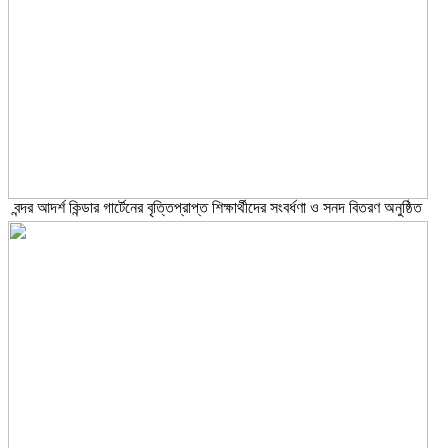
বন্দর আদর্শ কিন্ডার গার্টেনের বৃত্তিপ্রাপ্ত শিক্ষার্থীদের সংবর্ধণা ও সনদ বিতরণ অনুষ্ঠিত