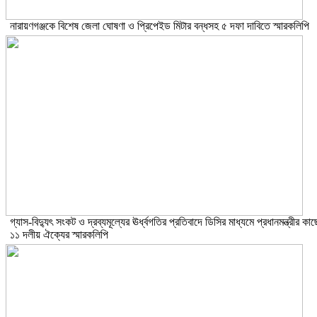
নারায়ণগঞ্জকে বিশেষ জেলা ঘোষণা ও প্রিপেইড মিটার বন্ধসহ ৫ দফা দাবিতে স্মারকলিপি
গ্যাস-বিদ্যুৎ সংকট ও দ্রব্যমূল্যের ঊর্ধ্বগতির প্রতিবাদে ডিসির মাধ্যমে প্রধানমন্ত্রীর কাছ
১১ দলীয় ঐক্যের স্মারকলিপি