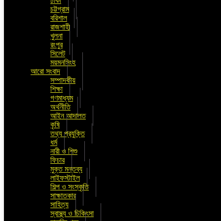
ঢাকা
চট্টগ্রাম
বরিশাল
রাজশাহী
খুলনা
রংপুর
সিলেট
ময়মনসিংহ
আরো সংবাদ
সম্পাদকীয়
শিক্ষা
গণমাধ্যম
অর্থনীতি
আইন আদালত
কৃষি
তথ্য প্রযুক্তি
ধর্ম
নারী ও শিশু
ফিচার
মুক্ত মন্তব্য
লাইফস্টাইল
শিল্প ও সংস্কৃতি
সাক্ষাতকার
সাহিত্য
স্বাস্থ্য ও চিকিৎসা