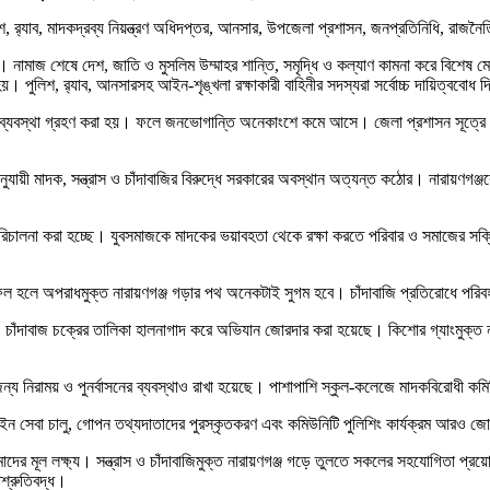
িশ, র‍্যাব, মাদকদ্রব্য নিয়ন্ত্রণ অধিদপ্তর, আনসার, উপজেলা প্রশাসন, জনপ্রতিনিধি, রাজন
াজ শেষে দেশ, জাতি ও মুসলিম উম্মাহর শান্তি, সমৃদ্ধি ও কল্যাণ কামনা করে বিশেষ মোনাজাত
 পুলিশ, র‍্যাব, আনসারসহ আইন-শৃঙ্খলা রক্ষাকারী বাহিনীর সদস্যরা সর্বোচ্চ দায়িত্ববোধ 
যকর ব্যবস্থা গ্রহণ করা হয়। ফলে জনভোগান্তি অনেকাংশে কমে আসে। জেলা প্রশাসন সূত্রে
শনা অনুযায়ী মাদক, সন্ত্রাস ও চাঁদাবাজির বিরুদ্ধে সরকারের অবস্থান অত্যন্ত কঠোর। নারা
 পরিচালনা করা হচ্ছে। যুবসমাজকে মাদকের ভয়াবহতা থেকে রক্ষা করতে পরিবার ও সমাজের স
হলে অপরাধমুক্ত নারায়ণগঞ্জ গড়ার পথ অনেকটাই সুগম হবে। চাঁদাবাজি প্রতিরোধে পরিবহন
ক স্পট ও চাঁদাবাজ চক্রের তালিকা হালনাগাদ করে অভিযান জোরদার করা হয়েছে। কিশোর গ্যা
ন্য নিরাময় ও পুনর্বাসনের ব্যবস্থাও রাখা হয়েছে। পাশাপাশি স্কুল-কলেজে মাদকবিরোধী কম
লাইন সেবা চালু, গোপন তথ্যদাতাদের পুরস্কৃতকরণ এবং কমিউনিটি পুলিশিং কার্যক্রম আরও 
র মূল লক্ষ্য। সন্ত্রাস ও চাঁদাবাজিমুক্ত নারায়ণগঞ্জ গড়ে তুলতে সকলের সহযোগিতা প্
িশ্রুতিবদ্ধ।