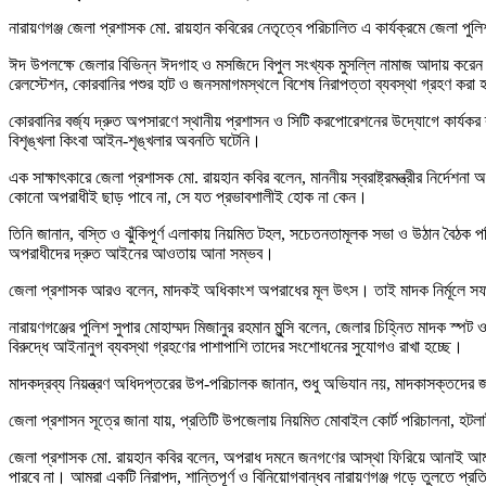
নারায়ণগঞ্জ জেলা প্রশাসক মো. রায়হান কবিরের নেতৃত্বে পরিচালিত এ কার্যক্রমে জেলা পুল
ঈদ উপলক্ষে জেলার বিভিন্ন ঈদগাহ ও মসজিদে বিপুল সংখ্যক মুসল্লি নামাজ আদায় করেন। নাম
রেলস্টেশন, কোরবানির পশুর হাট ও জনসমাগমস্থলে বিশেষ নিরাপত্তা ব্যবস্থা গ্রহণ করা হয়।
কোরবানির বর্জ্য দ্রুত অপসারণে স্থানীয় প্রশাসন ও সিটি করপোরেশনের উদ্যোগে কার্
বিশৃঙ্খলা কিংবা আইন-শৃঙ্খলার অবনতি ঘটেনি।
এক সাক্ষাৎকারে জেলা প্রশাসক মো. রায়হান কবির বলেন, মাননীয় স্বরাষ্ট্রমন্ত্রীর নির্দে
কোনো অপরাধীই ছাড় পাবে না, সে যত প্রভাবশালীই হোক না কেন।
তিনি জানান, বস্তি ও ঝুঁকিপূর্ণ এলাকায় নিয়মিত টহল, সচেতনতামূলক সভা ও উঠান বৈঠক
অপরাধীদের দ্রুত আইনের আওতায় আনা সম্ভব।
জেলা প্রশাসক আরও বলেন, মাদকই অধিকাংশ অপরাধের মূল উৎস। তাই মাদক নির্মূলে সফল 
নারায়ণগঞ্জের পুলিশ সুপার মোহাম্মদ মিজানুর রহমান মুন্সি বলেন, জেলার চিহ্নিত মাদ
বিরুদ্ধে আইনানুগ ব্যবস্থা গ্রহণের পাশাপাশি তাদের সংশোধনের সুযোগও রাখা হচ্ছে।
মাদকদ্রব্য নিয়ন্ত্রণ অধিদপ্তরের উপ-পরিচালক জানান, শুধু অভিযান নয়, মাদকাসক্তদের জ
জেলা প্রশাসন সূত্রে জানা যায়, প্রতিটি উপজেলায় নিয়মিত মোবাইল কোর্ট পরিচালনা, হট
জেলা প্রশাসক মো. রায়হান কবির বলেন, অপরাধ দমনে জনগণের আস্থা ফিরিয়ে আনাই আমাদে
পারবে না। আমরা একটি নিরাপদ, শান্তিপূর্ণ ও বিনিয়োগবান্ধব নারায়ণগঞ্জ গড়ে তুলতে প্রত