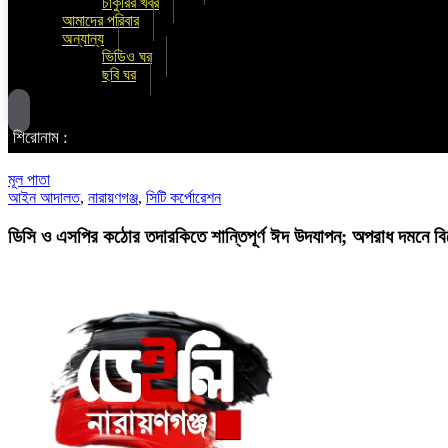
চাকুরির খবর
আমাদের পরিবার
অন্যান্য
ভিডিও ঘর
ছবি ঘর
শিরোনাম :
মূল পাতা
আইন আদালত
,
নারায়ণগঞ্জ
,
সিটি কর্পোরেশন
ডিসি ও এসপির কঠোর তদারকিতে শান্তিপূর্ণ ঈদ উদযাপন; অপরাধ দমনে ব