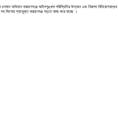
নে চলমান অভিযান নারায়ণগঞ্জে আইনশৃঙ্খলা পরিস্থিতির উন্নয়ন এবং নিরাপদ বিনিয়োগবান্ধব
্মল সহ কিশোর গ্যাংমুক্ত নারায়ণগঞ্জ গড়তে কাজ করে যাচ্ছে ।