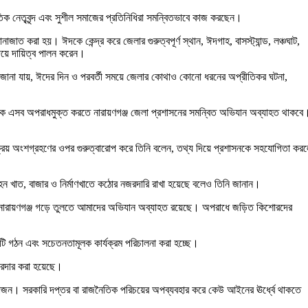
ৈতিক নেতৃবৃন্দ এবং সুশীল সমাজের প্রতিনিধিরা সমন্বিতভাবে কাজ করছেন।
 করা হয়। ঈদকে কেন্দ্র করে জেলার গুরুত্বপূর্ণ স্থান, ঈদগাহ, বাসস্ট্যান্ড, লঞ্চঘাট,
দিয়ে দায়িত্ব পালন করেন।
 জানা যায়, ঈদের দিন ও পরবর্তী সময়ে জেলার কোথাও কোনো ধরনের অপ্রীতিকর ঘটনা,
য়ণগঞ্জকে এসব অপরাধমুক্ত করতে নারায়ণগঞ্জ জেলা প্রশাসনের সমন্বিত অভিযান অব্যাহত থাকবে
ক্রিয় অংশগ্রহণের ওপর গুরুত্বারোপ করে তিনি বলেন, তথ্য দিয়ে প্রশাসনকে সহযোগিতা কর
 খাত, বাজার ও নির্মাণখাতে কঠোর নজরদারি রাখা হয়েছে বলেও তিনি জানান।
ংমুক্ত নারায়ণগঞ্জ গড়ে তুলতে আমাদের অভিযান অব্যাহত রয়েছে। অপরাধে জড়িত কিশোরদের
িটি গঠন এবং সচেতনতামূলক কার্যক্রম পরিচালনা করা হচ্ছে।
জোরদার করা হয়েছে।
রয়োজন। সরকারি দপ্তর বা রাজনৈতিক পরিচয়ের অপব্যবহার করে কেউ আইনের ঊর্ধ্বে থাকতে