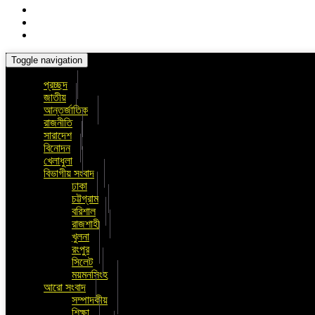
Toggle navigation
প্রচ্ছদ
জাতীয়
আন্তর্জাতিক
রাজনীতি
সারাদেশ
বিনোদন
খেলাধুলা
বিভাগীয় সংবাদ
ঢাকা
চট্টগ্রাম
বরিশাল
রাজশাহী
খুলনা
রংপুর
সিলেট
ময়মনসিংহ
আরো সংবাদ
সম্পাদকীয়
শিক্ষা