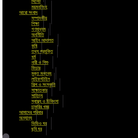
সিলেট
ময়মনসিংহ
আরো সংবাদ
সম্পাদকীয়
শিক্ষা
গণমাধ্যম
অর্থনীতি
আইন আদালত
কৃষি
তথ্য প্রযুক্তি
ধর্ম
নারী ও শিশু
ফিচার
মুক্ত মন্তব্য
লাইফস্টাইল
শিল্প ও সংস্কৃতি
সাক্ষাতকার
সাহিত্য
স্বাস্থ্য ও চিকিৎসা
চাকুরির খবর
আমাদের পরিবার
অন্যান্য
ভিডিও ঘর
ছবি ঘর