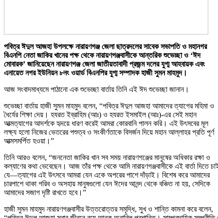
পবিত্র ঈদুল আজহা উপলক্ষে নারায়ণগঞ্জ জেলা ছাত্রদলের সাবেক সভাপতি ও মহানগর
বিএনপি নেতা জাকির খানের পক্ষ থেকে নারায়ণগঞ্জবাসীকে আন্তরিক শুভেচ্ছা ও ‘ঈদ
মোবারক’ জানিয়েছেন নারায়ণগঞ্জ জেলা জাতীয়তাবাদী প্রজন্ম দলের যুগ্ম আহবায়ক এবং
এনায়েত নগর ইউনিয়ন ৮নং ওয়ার্ড বিএনপির যুগ্ম সম্পাদক হাজী সুমন মাহমুদ।
আজ সংবাদমাধ্যমে পাঠানো এক শুভেচ্ছা বার্তায় তিনি এই ঈদ শুভেচ্ছা জানান।
শুভেচ্ছা বার্তায় হাজী সুমন মাহমুদ বলেন, “পবিত্র ঈদুল আজহা আমাদের ত্যাগের মহিমা ও
ধৈর্যের শিক্ষা দেয়। হযরত ইব্রাহিম (আঃ) ও হযরত ইসমাইল (আঃ)-এর সেই মহান
আত্মত্যাগের আদর্শকে হৃদয়ে ধারণ করেই আমরা কোরবানি পালন করি। এই উৎসবের মূল
লক্ষ্য হলো নিজের ভেতরের পশুত্ব ও সংকীর্ণতাকে বিসর্জন দিয়ে মহান আল্লাহর প্রতি পূর্ণ
আত্মসমর্পিত হওয়া।”
তিনি আরও বলেন, “জননেতা জাকির খান সব সময় নারায়ণগঞ্জের মানুষের অধিকার রক্ষা ও
কল্যাণের কথা ভেবেছেন। আজ তাঁর পক্ষ থেকে আমি নারায়ণগঞ্জবাসীকে এই বার্তা দিতে চা
যে—ত্যাগের এই উৎসবে আমরা যেন একে অপরের পাশে দাঁড়াই। বিশেষ করে আমাদের
চারপাশে থাকা গরিব ও অসহায় মানুষগুলো যেন ঈদের আনন্দ থেকে বঞ্চিত না হয়, সেদিকে
আমাদের সজাগ দৃষ্টি রাখতে হবে।”
হাজী সুমন মাহমুদ নারায়ণগঞ্জবাসীর উত্তরোত্তর সমৃদ্ধি, সুখ ও শান্তি কামনা করে বলেন,
“পবিত্র ঈদুল আজহা সবার জীবনে বয়ে আনুক অনাবিল প্রশান্তি। সাম্প্রদায়িক সম্প্রীতি