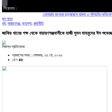
শিরোনাম :
তোলারাম কলেজে ছাত্রাবাসে হামলা ও লুটপাটের অভিযোগ ছাত্রদলে
মূল পাতা
ধর্ম
,
নারায়ণগঞ্জ
,
ফতুল্লা
,
রাজনীতি
জাকির খানের পক্ষ থেকে নারায়ণগঞ্জবাসীকে হাজী সুমন মাহমুদের ঈদ শুভেচ্ছ
নিজস্ব প্রতিবেদক
প্রকাশের সময় : সোমবার, ২৫ মে, ২০২৬
১৪৭ 🪪