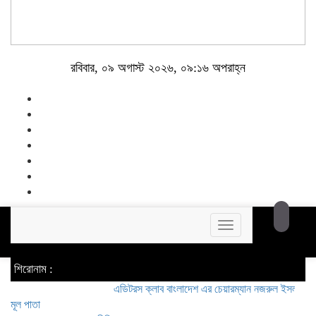
রবিবার, ০৯ অগাস্ট ২০২৬, ০৯:১৬ অপরাহ্ন
Toggle
navigation
শিরোনাম :
এডিটরস ক্লাব বাংলাদেশ এর চেয়ারম্যান নজরুল ইসলাম তমিজীর সা
মূল পাতা