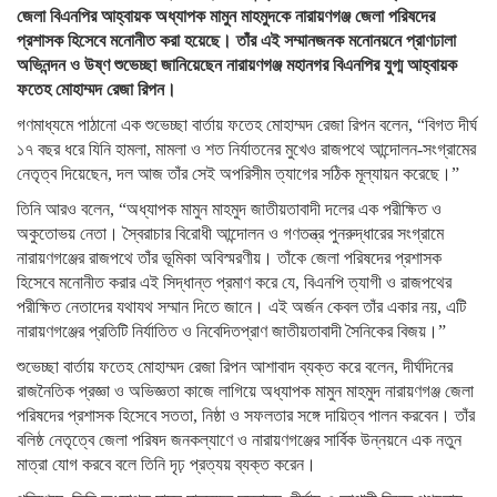
জেলা বিএনপির আহ্বায়ক অধ্যাপক মামুন মাহমুদকে নারায়ণগঞ্জ জেলা পরিষদের
প্রশাসক হিসেবে মনোনীত করা হয়েছে। তাঁর এই সম্মানজনক মনোনয়নে প্রাণঢালা
অভিনন্দন ও উষ্ণ শুভেচ্ছা জানিয়েছেন নারায়ণগঞ্জ মহানগর বিএনপির যুগ্ম আহ্বায়ক
ফতেহ মোহাম্মদ রেজা রিপন।
গণমাধ্যমে পাঠানো এক শুভেচ্ছা বার্তায় ফতেহ মোহাম্মদ রেজা রিপন বলেন, “বিগত দীর্ঘ
১৭ বছর ধরে যিনি হামলা, মামলা ও শত নির্যাতনের মুখেও রাজপথে আন্দোলন-সংগ্রামের
নেতৃত্ব দিয়েছেন, দল আজ তাঁর সেই অপরিসীম ত্যাগের সঠিক মূল্যায়ন করেছে।”
তিনি আরও বলেন, “অধ্যাপক মামুন মাহমুদ জাতীয়তাবাদী দলের এক পরীক্ষিত ও
অকুতোভয় নেতা। স্বৈরাচার বিরোধী আন্দোলন ও গণতন্ত্র পুনরুদ্ধারের সংগ্রামে
নারায়ণগঞ্জের রাজপথে তাঁর ভূমিকা অবিস্মরণীয়। তাঁকে জেলা পরিষদের প্রশাসক
হিসেবে মনোনীত করার এই সিদ্ধান্ত প্রমাণ করে যে, বিএনপি ত্যাগী ও রাজপথের
পরীক্ষিত নেতাদের যথাযথ সম্মান দিতে জানে। এই অর্জন কেবল তাঁর একার নয়, এটি
নারায়ণগঞ্জের প্রতিটি নির্যাতিত ও নিবেদিতপ্রাণ জাতীয়তাবাদী সৈনিকের বিজয়।”
শুভেচ্ছা বার্তায় ফতেহ মোহাম্মদ রেজা রিপন আশাবাদ ব্যক্ত করে বলেন, দীর্ঘদিনের
রাজনৈতিক প্রজ্ঞা ও অভিজ্ঞতা কাজে লাগিয়ে অধ্যাপক মামুন মাহমুদ নারায়ণগঞ্জ জেলা
পরিষদের প্রশাসক হিসেবে সততা, নিষ্ঠা ও সফলতার সঙ্গে দায়িত্ব পালন করবেন। তাঁর
বলিষ্ঠ নেতৃত্বে জেলা পরিষদ জনকল্যাণে ও নারায়ণগঞ্জের সার্বিক উন্নয়নে এক নতুন
মাত্রা যোগ করবে বলে তিনি দৃঢ় প্রত্যয় ব্যক্ত করেন।