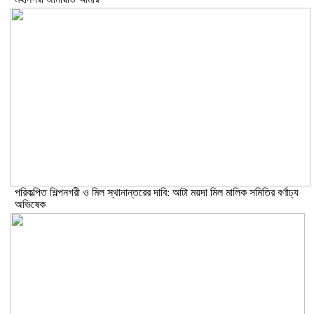
পরিকল্পিত শিল্পনগরী ও মিল স্থানান্তরের দাবি: আটা ময়দা মিল মালিক সমিতির বর্ণাঢ্য
অভিষেক