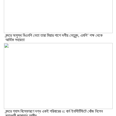
বন্দরে অসুস্থ বিএনপি নেতা তারা মিয়ার পাশে দলীয় নেতৃবৃন্দ, এমপি’ পক্ষ থেকে
আর্থিক সহায়তা
বন্দরে গ্যাস বিস্ফোরণে দগ্ধ একই পরিবারের ৩: বার্ন ইনস্টিটিউটে খোঁজ নিলেন
মহানগরী জামায়াত আমীর