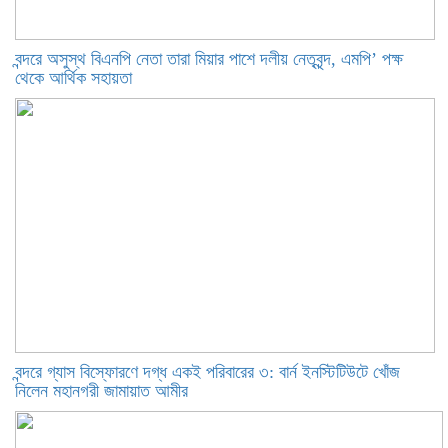
বন্দরে অসুস্থ বিএনপি নেতা তারা মিয়ার পাশে দলীয় নেতৃবৃন্দ, এমপি’ পক্ষ
থেকে আর্থিক সহায়তা
বন্দরে গ্যাস বিস্ফোরণে দগ্ধ একই পরিবারের ৩: বার্ন ইনস্টিটিউটে খোঁজ
নিলেন মহানগরী জামায়াত আমীর