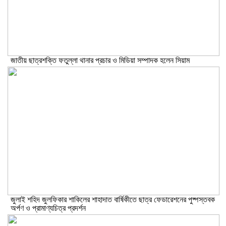
জাতীয় ছাত্রশক্তি ফতুল্লা থানার প্রচার ও মিডিয়া সম্পাদক হলেন সিয়াম
​জুলাই শহিদ জুলফিকার শাকিলের শাহাদাত বার্ষিকীতে ছাত্র ফেডারেশনের পুষ্পস্তবক
অর্পণ ও প্রামাণ্যচিত্র প্রদর্শন