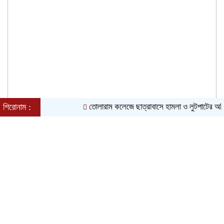
শিরোনাম :
তোলারাম কলেজে ছাত্রাবাসে হামলা ও লুটপাটের অভিযোগ ছাত
শুক্রবার, ০৭ অগাস্ট ২০২৬, ০৩:০২ অপরাহ্ন
Toggle
navigation