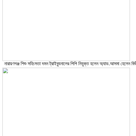
নারায়ণগঞ্জ শিশু সহিংসতা দমন ট্রাইব্যুনালের পিপি নিযুক্ত হলেন অ্যাড.আসমা হেলেন বিথ