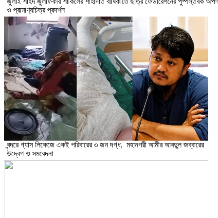
​জুলাই শহিদ জুলফিকার শাকিলের শাহাদাত বার্ষিকীতে ছাত্র ফেডারেশনের পুষ্পস্তবক অর্প
ও প্রামাণ্যচিত্র প্রদর্শন
বন্দরে গ্যাস লিকেজে একই পরিবারের ৩ জন দগ্ধ, মহানগরী আমীর আবদুুল জব্বারের
উদ্বেগ ও সমবেদনা