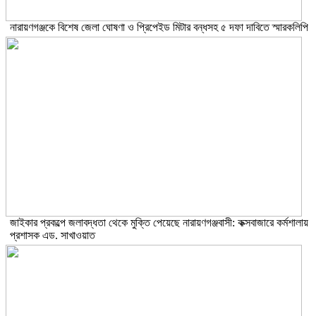
নারায়ণগঞ্জকে বিশেষ জেলা ঘোষণা ও প্রিপেইড মিটার বন্ধসহ ৫ দফা দাবিতে স্মারকলিপি
জাইকার প্রকল্পে জলাবদ্ধতা থেকে মুক্তি পেয়েছে নারায়ণগঞ্জবাসী: কক্সবাজারে কর্মশালায়
প্রশাসক এড. সাখাওয়াত