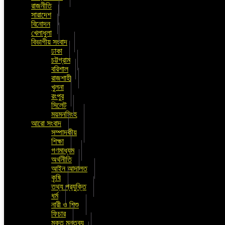
রাজনীতি
সারাদেশ
বিনোদন
খেলাধুলা
বিভাগীয় সংবাদ
ঢাকা
চট্টগ্রাম
বরিশাল
রাজশাহী
খুলনা
রংপুর
সিলেট
ময়মনসিংহ
আরো সংবাদ
সম্পাদকীয়
শিক্ষা
গণমাধ্যম
অর্থনীতি
আইন আদালত
কৃষি
তথ্য প্রযুক্তি
ধর্ম
নারী ও শিশু
ফিচার
মুক্ত মন্তব্য