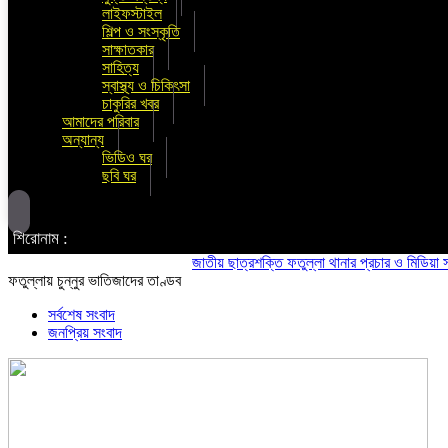
লাইফস্টাইল
শিল্প ও সংস্কৃতি
সাক্ষাতকার
সাহিত্য
স্বাস্থ্য ও চিকিৎসা
চাকুরির খবর
আমাদের পরিবার
অন্যান্য
ভিডিও ঘর
ছবি ঘর
শিরোনাম :
জাতীয় ছাত্রশক্তি ফতুল্লা থানার প্রচার ও মিডিয়া সম্পাদক 
ফতুল্লায় চুন্নুর ভাতিজাদের তাণ্ডব
সর্বশেষ সংবাদ
জনপ্রিয় সংবাদ