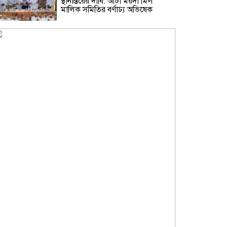
স্থানান্তরের দাবি: আটা ময়দা মিল
মালিক সমিতির বর্ণাঢ্য অভিষেক
জাতীয় ছাত্রশক্তি ফতুল্লা থানার প্রচার ও
মিডিয়া সম্পাদক হলেন সিয়াম
​জুলাই শহিদ জুলফিকার শাকিলের
শাহাদাত বার্ষিকীতে ছাত্র ফেডারেশনের
পুষ্পস্তবক অর্পণ ও প্রামাণ্যচিত্র প্রদর্শন
বন্দরে গ্যাস লিকেজে একই পরিবারের
৩ জন দগ্ধ, মহানগরী আমীর আবদুুল
জব্বারের উদ্বেগ ও সমবেদনা
মাদক ও ছিনতাই এর বিরুদ্ধে ১নং
বাবুরাইলে প্রস্তুতিমূলক আলোচনা সভা
সাহিত্য জোট নারায়ণগঞ্জের কবিতা পাঠ
ও সাহিত্য আলোচনায় মুখরিত অনুষ্ঠান