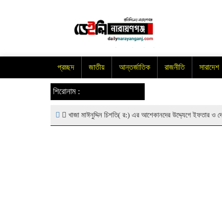
প্রচ্ছদ
জাতীয়
আন্তর্জাতিক
রাজনীতি
সারাদেশ
শিরোনাম :
খাজা মাঈনুদ্দিন চিশতি( র:) এর আশেকানদের উদ্দ্যেগে ইফতার ও দো