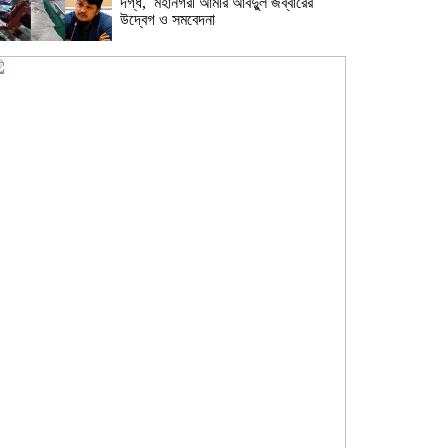
দগ্ধ, মহানগরী আমীর আবদুুল জব্বারের
উদ্বেগ ও সমবেদনা
মাদক ও ছিনতাই এর বিরুদ্ধে ১নং বাবুরাইলে
প্রস্তুতিমূলক আলোচনা সভা