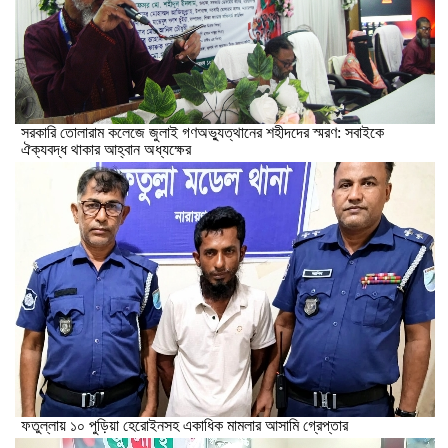
সরকারি তোলারাম কলেজে জুলাই গণঅভ্যুত্থানের শহীদদের স্মরণ: সবাইকে
ঐক্যবদ্ধ থাকার আহ্বান অধ্যক্ষের
ফতুল্লায় ১০ পুড়িয়া হেরোইনসহ একাধিক মামলার আসামি গ্রেপ্তার