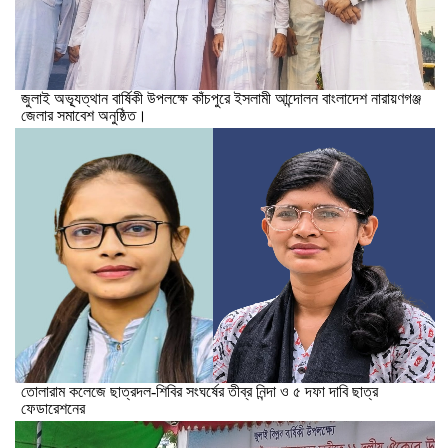
জুলাই অভ্যূত্থান বার্ষিকী উপলক্ষে কাঁচপুরে ইসলামী আন্দোলন বাংলাদেশ নারায়ণগঞ্জ
জেলার সমাবেশ অনুষ্ঠিত।
তোলারাম কলেজে ছাত্রদল-শিবির সংঘর্ষের তীব্র নিন্দা ও ৫ দফা দাবি ছাত্র
ফেডারেশনের