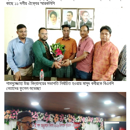
কাছে ১১ দলীয় ঐক্যের স্মারকলিপি
শামসুজ্জোহা উচ্চ বিদ্যালয়ের সভাপতি নির্বাচিত হওয়ায় মাসুদ কবীরকে বিএনপি
নেতাদের ফুলেল শুভেচ্ছা