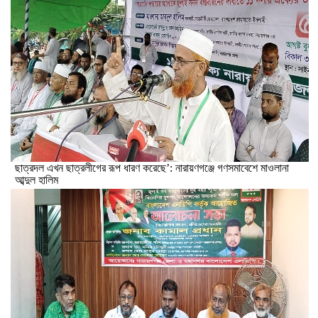
ছাত্রদল এখন ছাত্রলীগের রূপ ধারণ করেছে’: নারায়ণগঞ্জে গণসমাবেশে মাওলানা
আব্দুল হালিম