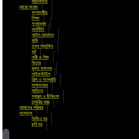
ময়মনসিংহ
আরো সংবাদ
সম্পাদকীয়
শিক্ষা
গণমাধ্যম
অর্থনীতি
আইন আদালত
কৃষি
তথ্য প্রযুক্তি
ধর্ম
নারী ও শিশু
ফিচার
মুক্ত মন্তব্য
লাইফস্টাইল
শিল্প ও সংস্কৃতি
সাক্ষাতকার
সাহিত্য
স্বাস্থ্য ও চিকিৎসা
চাকুরির খবর
আমাদের পরিবার
অন্যান্য
ভিডিও ঘর
ছবি ঘর