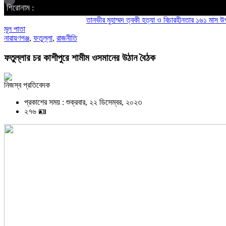
শিরোনাম :
তানভীর মুহাম্মদ ত্বকী হত্যা ও বিচারহীনতার ১৬১ মাস উপলক্ষে
মূল পাতা
নারায়ণগঞ্জ
,
ফতুল্লা
,
রাজনীতি
ফতুল্লার চর কাশীপুরে শামীম ওসমানের উঠান বৈঠক
নিজস্ব প্রতিবেদক
প্রকাশের সময় : শুক্রবার, ২২ ডিসেম্বর, ২০২৩
২৭৬ 🪪