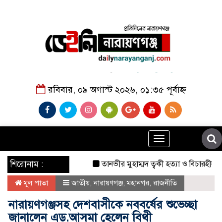
রবিবার, ০৯ অগাস্ট ২০২৬, ০১:৩৫ পূর্বাহ্ন
Toggle
navigation
শিরোনাম :
তানভীর মুহাম্মদ ত্বকী হত্যা ও বিচারহীনতার ১৬
মূল পাতা
জাতীয়
,
নারায়ণগঞ্জ
,
মহানগর
,
রাজনীতি
নারায়ণগঞ্জসহ দেশবাসীকে নববর্ষের শুভেচ্ছা
জানালেন এড.আসমা হেলেন বিথী