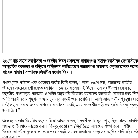
২৬শে মার্চ মহান স্বাধীনতা ও জাতীয় দিবস উপলক্ষে নারায়ণগঞ্জ মহানগরবাসীসহ দেশবাসীকে
আন্তরিক শুভেচ্ছা ও রক্তিম অভিনন্দন জানিয়েছেন নারায়ণগঞ্জ মহানগর স্বেচ্ছাসেবক দলের
সাবেক সাধারণ সম্পাদক জিয়াউর রহমান জিয়া।
গণমাধ্যমে পাঠানো এক শুভেচ্ছা বার্তায় তিনি বলেন, “আজ ২৬শে মার্চ, আমাদের জাতীয়
জীবনের সবচেয়ে গৌরবোজ্জ্বল দিন। ১৯৭১ সালের এই দিনে মহান স্বাধীনতার ঘোষক,
বহুদলীয় গণতন্ত্রের প্রবর্তক ও শহীদ রাষ্ট্রপতি জিয়াউর রহমানের কালজয়ী ঘোষণার মধ্য দিয়
জাতি পরাধীনতার শৃঙ্খল ভাঙার চূড়ান্ত লড়াই শুরু করেছিল। আমি আজ গভীর শ্রদ্ধার সা
সেই মহান নেতার আত্মার মাগফেরাত কামনা করছি এবং সকল বীর শহীদের প্রতি বিনম্র শ্রদ্ধ
জানাচ্ছি।”
শুভেচ্ছা বার্তায় জিয়াউর রহমান জিয়া আরও বলেন, “স্বাধীনতার মূল স্পৃহা ছিল সাম্য, মানবি
মর্যাদা ও ইনসাফ কায়েম করা। কিন্তু বর্তমান পরিস্থিতিতে আমাদের শপথ হবে—শহীদ
জিয়ার আদর্শকে বুকে ধারণ করে প্রধানমন্ত্রী তারেক রহমানের নেতৃত্বে সমৃদ্ধি শালী রাষ্ট্র গ
করা করা।”