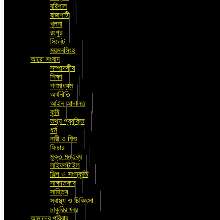
বরিশাল
রাজশাহী
খুলনা
রংপুর
সিলেট
ময়মনসিংহ
আরো সংবাদ
সম্পাদকীয়
শিক্ষা
গণমাধ্যম
অর্থনীতি
আইন আদালত
কৃষি
তথ্য প্রযুক্তি
ধর্ম
নারী ও শিশু
ফিচার
মুক্ত মন্তব্য
লাইফস্টাইল
শিল্প ও সংস্কৃতি
সাক্ষাতকার
সাহিত্য
স্বাস্থ্য ও চিকিৎসা
চাকুরির খবর
আমাদের পরিবার