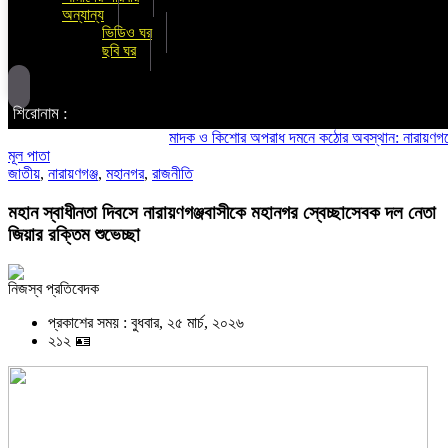
অন্যান্য
ভিডিও ঘর
ছবি ঘর
শিরোনাম :
মাদক ও কিশোর অপরাধ দমনে কঠোর অবস্থান: নারায়ণগঞ্জে জেলা 
মূল পাতা
জাতীয়
,
নারায়ণগঞ্জ
,
মহানগর
,
রাজনীতি
মহান স্বাধীনতা দিবসে নারায়ণগঞ্জবাসীকে মহানগর স্বেচ্ছাসেবক দল নেতা
জিয়ার রক্তিম শুভেচ্ছা
নিজস্ব প্রতিবেদক
প্রকাশের সময় : বুধবার, ২৫ মার্চ, ২০২৬
২১২ 🪪