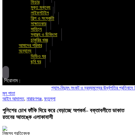
ফিচার
মুক্ত মন্তব্য
লাইফস্টাইল
শিল্প ও সংস্কৃতি
সাক্ষাতকার
সাহিত্য
স্বাস্থ্য ও চিকিৎসা
চাকুরির খবর
আমাদের পরিবার
অন্যান্য
ভিডিও ঘর
ছবি ঘর
শিরোনাম :
গ্যাস-বিদ্যুৎ সংকট ও দ্রব্যমূল্যের ঊর্ধ্বগতির প্রতিবাদে ডিসির 
মূল পাতা
আইন আদালত
,
নারায়ণগঞ্জ
,
ফতুল্লা
পুলিশের চোখ ফাঁকি দিয়ে করে বেড়াচ্ছে অপকর্ম– বক্তাবলীতে ডাকাত
রতনের আতঙ্কে এলাকাবাসী
নিজস্ব প্রতিবেদক