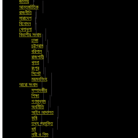
জাতীয়
আন্তর্জাতিক
রাজনীতি
সারাদেশ
বিনোদন
খেলাধুলা
বিভাগীয় সংবাদ
ঢাকা
চট্টগ্রাম
বরিশাল
রাজশাহী
খুলনা
রংপুর
সিলেট
ময়মনসিংহ
আরো সংবাদ
সম্পাদকীয়
শিক্ষা
গণমাধ্যম
অর্থনীতি
আইন আদালত
কৃষি
তথ্য প্রযুক্তি
ধর্ম
নারী ও শিশু