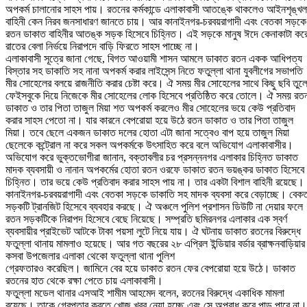
অপকর্ম চালানোর সাহস পায়। রতনের কর্মকান্ডে এলাকাবাসী আতঙ্কে থাকলেও আইনশৃঙ্খল
বাহিনী কেন নিরব জনসাধারণ জানতে চায়। আর কানাইনগর-চরবয়রাগাদী এবং বেতকা সড়কে
রতন ডাকাত বাহিনীর আতঙ্ক সড়ক হিসেবে চিহ্নিত। এই সড়কে মানুষ ঈদে কেনাকাটা কর
রাতের বেলা নির্ভয়ে নিরাপদে বাড়ি ফিরতে সাহস পাচ্ছে না।
এলাকাবাসী সূত্রে জানা গেছে, বিগত আওয়ামী শাসন আমলে ডাকাত রতন একক আধিপত্য
বিস্তার সহ ডাকাতি সহ নানা অপকর্ম করার লাইসেন্স নিতে ফতুল্লা থানা যুবলীগের সভাপতি
মীর সোহেলের বলয়ে রাজনীতি করার চেষ্টা করে। ঐ সময় মীর সোহেলের সাথে কিছু ছবি তুল
ফেইসবুকে দিয়ে নিজেকে মীর সোহেলের লোক হিসেবে প্রতিষ্ঠিত করে তোলে। ঐ সময় রত
ডাকাত ও তার পিতা তাজুল মিয়া শত অপকর্ম করলেও মীর সোহেলের ভয়ে কেউ প্রতিবাদ
করার সাহস পেতো না। যার কারনে বেপরোয়া হয়ে উঠে রতন ডাকাত ও তার পিতা তাজুল
মিয়া। তবে ছেলে একজন ডাকাত দলের হোতা এটা জানা সত্বেও বাপ হয়ে তাজুল মিয়া
ছেলেকে কন্ট্রোল না করে সকল অপকর্মকে উৎসাহিত করে বলে অভিযোগ এলাকাবাসীর।
অভিযোগ করে ভুক্তভোগীরা জানান, বক্তাবলীর চর প্রসন্ননগর এলাকার চিহ্নিত ডাকাত
মাদক ব্যবসায়ী ও নানান অপকর্মের হোতা রতন ওরফে ডাকাত রতন ভয়ঙ্কর ডাকাত হিসেবে
চিহ্নিত। তার ভয়ে কেউ প্রতিবাদ করার সাহস পায় না। তার একটা বিশাল বাহিনী রয়েছে।
কানাইনগর-চরবয়রাগাদী এবং বেতকা সড়কে ডাকাতি সহ মাদক ব্যবসা করে বেড়াচ্ছে। বেক
সড়কটি ট্রানজিট হিসেবে ব্যবহার করছে। ঐ অঞ্চলে পুলিশ প্রশাসন ডিউটি না দেয়ার ফলে
রতন সড়কটিকে নিরাপদ হিসেবে বেছে নিয়েছে। সম্প্রতি ছমিরনগর এলাকার এক স্বর্ণ
ব্যবসায়ীর প্রাইভেট আটকে টাকা পয়সা লুটে নিয়ে যায়। ঐ ঘটনায় ডাকাত রতনের বিরুদ্ধে
ফতুল্লা থানায় মামলাও হয়েছে। আর গত বছরের ২৮ এপ্রিল ইন্ডিয়ার বর্ডার ব্রাক্ষনবাড়িয়ার
কসবা উপজেলার এলাকা থেকো ফতুল্লা থানা পুলিশ
গ্রেফতারও করেছিল। জামিনে বের হয়ে ডাকাত রতন ফের বেপরোয়া হয়ে উঠে। ডাকাত
রতনের হাত থেকে রক্ষা পেতে চায় এলাকাবাসী।
ফতুল্লা মডেল থানার এসআই শামীম আহমেদ বলেন, রতনের বিরুদ্ধে একাধিক মামলা
রয়েছে। তাকে গ্রেপ্তার করতে খোজ খবর নেয়া হচ্ছে এবং সে অপরাধ করে পাড় পাবে না।