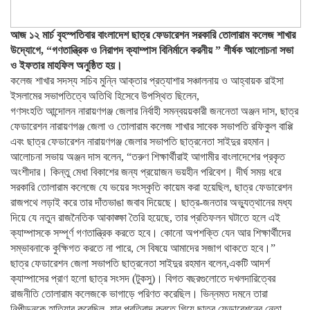
আজ ১২ মার্চ বৃহস্পতিবার বাংলাদেশ ছাত্র ফেডারেশন সরকারি তোলারাম কলেজ শাখার
উদ্যোগে, “গণতান্ত্রিক ও নিরাপদ ক্যাম্পাস বিনির্মানে করনীয় ” শীর্ষক আলোচনা সভা
ও ইফতার মাহফিল অনুষ্ঠিত হয়।
কলেজ শাখার সদস্য সচিব মুন্নি আক্তার প্রত্যাশার সঞ্চালনায় ও আহ্বায়ক রাইসা
ইসলামের সভাপতিত্বে অতিথি হিসেবে উপস্থিত ছিলেন,
গণসংহতি আন্দোলন নারায়ণগঞ্জ জেলার নির্বাহী সমন্বয়য়কারী জননেতা অঞ্জন দাস, ছাত্র
ফেডারেশন নারায়ণগঞ্জ জেলা ও তোলারাম কলেজ শাখার সাবেক সভাপতি রফিকুল বাপ্পি
এবং ছাত্র ফেডারেশন নারায়ণগঞ্জ জেলার সভাপতি ছাত্রনেতা সাইদুর রহমান।
আলোচনা সভায় অঞ্জন দাস বলেন, “তরুণ শিক্ষার্থীরাই আগামীর বাংলাদেশের প্রকৃত
অংশীদার। কিন্তু মেধা বিকাশের জন্য প্রয়োজন ভয়হীন পরিবেশ। দীর্ঘ সময় ধরে
সরকারি তোলারাম কলেজে যে ভয়ের সংস্কৃতি কায়েম করা হয়েছিল, ছাত্র ফেডারেশন
রাজপথে লড়াই করে তার দাঁতভাঙা জবাব দিয়েছে। ছাত্র-জনতার অভ্যুত্থানের মধ্য
দিয়ে যে নতুন রাজনৈতিক আকাঙ্ক্ষা তৈরি হয়েছে, তার প্রতিফলন ঘটাতে হলে এই
ক্যাম্পাসকে সম্পূর্ণ গণতান্ত্রিক করতে হবে। কোনো অপশক্তি যেন আর শিক্ষার্থীদের
সম্ভাবনাকে কুক্ষিগত করতে না পারে, সে বিষয়ে আমাদের সজাগ থাকতে হবে।”
ছাত্র ফেডারেশন জেলা সভাপতি ছাত্রনেতা সাইদুর রহমান বলেন,একটি আদর্শ
ক্যাম্পাসের প্রাণ হলো ছাত্র সংসদ (টুকসু)। বিগত বছরগুলোতে দখলদারিত্বের
রাজনীতি তোলারাম কলেজকে ভাগাড়ে পরিণত করেছিল। ভিন্নমত দমনে তারা
নিপীড়নকে হাতিয়ার করেছিল, যার প্রতিবাদ করতে গিয়ে ছাত্র ফেডারেশনের নেতা-