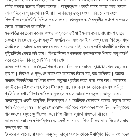
কর্মীরা বারবার হামলার শিকার হয়েছে। অভ্যুত্থান-পরবর্তী সময়ে আমরা আর কোনো
দখলদারিত্বের পুনরুত্থান চাই না। অবিলম্বে ছাত্র সংসদ নির্বাচনের মাধ্যমে
শিক্ষার্থীদের প্রতিনিধি নিশ্চিত করতে হবে। দখলমুক্ত ও বৈষম্যহীন ক্যাম্পাস গড়তে
ছাত্র ফেডারেশন আপসহীন।”
সভাপতির বক্তব্যে কলেজ শাখার আহ্বায়ক রাইসা ইসলাম বলেন, বাংলাদেশ ছাত্র
ফেডারেশন কোনো সুযোগসন্ধানী সংগঠন নয়, বরং লড়াই ও সংগ্রামের ঐতিহ্যে গড়া
একটি নাম। আমরা এমন এক তোলারাম কলেজ চাই, যেখানে ডামি রাজনীতির পরিবর্তে
যুক্তিনির্ভর মেধার চর্চা হবে। বিগত দিনের দখলদাররা ক্যাম্পাসকে শিক্ষার অনুপযোগী
করে তুলেছিল, কিন্তু সেই দিন এখন শেষ।
​আমরা স্পষ্ট ঘোষণা করছি—শিক্ষার্থীদের মর্যাদা নিয়ে কোনো ছিনিমিনি খেলা সহ্য করা
হবে না। নিরাপদ ও সুশৃঙ্খল ক্যাম্পাস আমাদের ভিক্ষা নয়, বরং অধিকার। আমরা
সাধারণ শিক্ষার্থীদের অধিকার রক্ষায় অতন্দ্র প্রহরীর মতো কাজ করে যাব। আমাদের
লড়াই কেবল ইফতার মাহফিলে সীমাবদ্ধ নয়, বরং ক্লাসরুম থেকে রাজপথ পর্যন্ত
প্রতিটি জায়গায় শিক্ষার অধিকার সুসংহত করতে আমরা প্রস্তুত। আসুন, ভয় ও
সন্ত্রাসমুক্ত একটি আধুনিক, শিক্ষাবান্ধব ও গণতান্ত্রিক তোলারাম কলেজ গড়তে আমরা
সবাই ঐক্যবদ্ধ হই। ছাত্র ফেডারেশন অতীতেও আপনাদের পাশে ছিল, ভবিষ্যতেও
শাসকদলের রক্তচক্ষু উপেক্ষা করে শিক্ষার্থীদের স্বার্থে রাজপথে থাকবে।”
​আলোচনা সভা শেষে উপস্থিত নেতা-কর্মী ও সাধারণ শিক্ষার্থীদের সাথে নিয়ে ইফতার
সম্পন্ন করা হয়।
ইফতার ও আলোচনা সভায় অন্যান্য ছাত্র সংগঠন থেকে উপস্থিত ছিলেন বাংলাদেশ