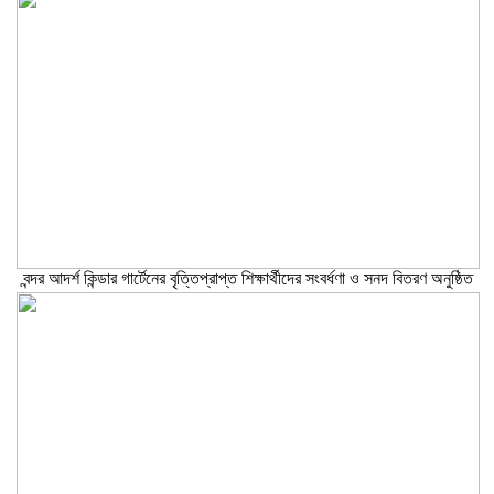
বন্দর আদর্শ কিন্ডার গার্টেনের বৃত্তিপ্রাপ্ত শিক্ষার্থীদের সংবর্ধণা ও সনদ বিতরণ অনুষ্ঠিত