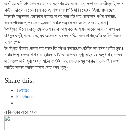
জাতীয়তাবাদী ছাত্রদল নারায়ণগঞ্জ মহানগর এর সাবেক যুগ্ম সম্পাদক আজীজুল ইসলাম
রাজীব, ছাত্রদল তোলারাম কলেজ শাখার সভাপতি মনির হেসেন জিয়া, বাংলাদেশ
ইসলামি আন্দোলন তোলারাম কলেজ শাখার সভাপতি শাহ মোহাম্মাদ সগীর ইসলাম,
সমাজতান্ত্রিক ছাত্র ফ্রট মার্ক্সবাদী নারায়ণগঞ্জ জেলার সভাপতি জয় হাসান।
উপস্থিত ছিলেন ছাত্র ফেডারেশন তোলারাম কলেজ শাখার সাবেক সাধারণ সম্পাদক
রাইসুল রাব্বী,সাবেক নেতৃত্ব আওলাদ হোসেন,সাবিত আল হাসান,অভি জাহিদ,নিরাক
হাসান প্রেম।
উপস্থিত ছিলেন জেলার সহ-সভাপতি ইউশা ইসলাম,সাংগঠনিক সম্পাদক শাহিন মৃধা।
নারায়ণগঞ্জ কলেজ শাখার আহ্বায়ক মৌমিতা আক্তার,যুগ্ম আহ্বায়ক অপূর্ব রায়,সদস্য
সচিব শেখ সাদী,যুগ্ম সদস্য সচিব তাহমিদ আনোয়ার,সদস্য আহাদ। ভোলাইল শাখা
কমিটির সদস্য আকিব হাসান,সোহাগসহ প্রমুখ।
Share this:
Twitter
Facebook
এ বিভাগের আরো সংবাদ