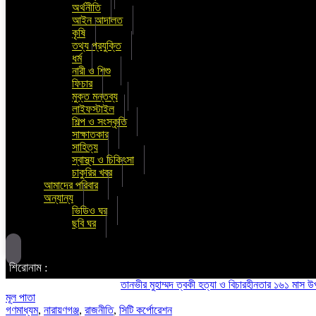
অর্থনীতি
আইন আদালত
কৃষি
তথ্য প্রযুক্তি
ধর্ম
নারী ও শিশু
ফিচার
মুক্ত মন্তব্য
লাইফস্টাইল
শিল্প ও সংস্কৃতি
সাক্ষাতকার
সাহিত্য
স্বাস্থ্য ও চিকিৎসা
চাকুরির খবর
আমাদের পরিবার
অন্যান্য
ভিডিও ঘর
ছবি ঘর
শিরোনাম :
তানভীর মুহাম্মদ ত্বকী হত্যা ও বিচারহীনতার ১৬১ মাস উপলক্ষে
মূল পাতা
গণমাধ্যম
,
নারায়ণগঞ্জ
,
রাজনীতি
,
সিটি কর্পোরেশন