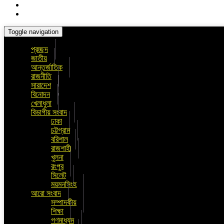
Toggle navigation
প্রচ্ছদ
জাতীয়
আন্তর্জাতিক
রাজনীতি
সারাদেশ
বিনোদন
খেলাধুলা
বিভাগীয় সংবাদ
ঢাকা
চট্টগ্রাম
বরিশাল
রাজশাহী
খুলনা
রংপুর
সিলেট
ময়মনসিংহ
আরো সংবাদ
সম্পাদকীয়
শিক্ষা
গণমাধ্যম