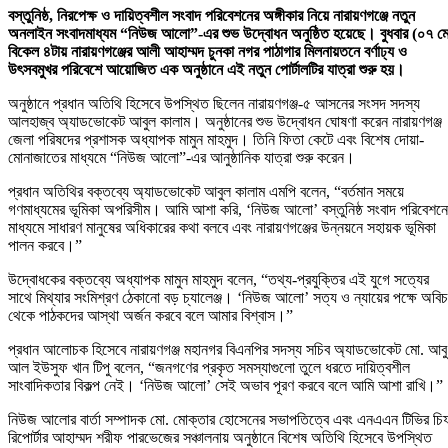
বস্তুনিষ্ঠ, নিরপেক্ষ ও দায়িত্বশীল সংবাদ পরিবেশনের অঙ্গীকার নিয়ে নারায়ণগঞ্জে নতুন
অনলাইন সংবাদমাধ্যম “নিউজ আলো”-এর শুভ উদ্বোধন অনুষ্ঠিত হয়েছে। বুধবার (০৭ ম
বিকেল ৪টায় নারায়ণগঞ্জের আলী আহাম্মদ চুনকা নগর পাঠাগার মিলনায়তনে বর্ণাঢ্য ও
উৎসবমুখর পরিবেশে আয়োজিত এক অনুষ্ঠানে এই নতুন পোর্টালটির যাত্রা শুরু হয়।
অনুষ্ঠানে প্রধান অতিথি হিসেবে উপস্থিত ছিলেন নারায়ণগঞ্জ-৫ আসনের সংসদ সদস্য
আলহাজ্ব অ্যাডভোকেট আবুল কালাম। অনুষ্ঠানের শুভ উদ্বোধন ঘোষণা করেন নারায়ণগঞ্জ
জেলা পরিষদের প্রশাসক অধ্যাপক মামুন মাহমুদ। তিনি ফিতা কেটে এবং বিশেষ দোয়া-
মোনাজাতের মাধ্যমে “নিউজ আলো”-এর আনুষ্ঠানিক যাত্রা শুরু করেন।
প্রধান অতিথির বক্তব্যে অ্যাডভোকেট আবুল কালাম এমপি বলেন, “বর্তমান সময়ে
গণমাধ্যমের ভূমিকা অপরিসীম। আমি আশা করি, ‘নিউজ আলো’ বস্তুনিষ্ঠ সংবাদ পরিবেশন
মাধ্যমে সাধারণ মানুষের অধিকারের কথা বলবে এবং নারায়ণগঞ্জের উন্নয়নে সহায়ক ভূমিকা
পালন করবে।”
উদ্বোধকের বক্তব্যে অধ্যাপক মামুন মাহমুদ বলেন, “তথ্য-প্রযুক্তির এই যুগে সত্যের
সাথে মিথ্যার সংমিশ্রণ ঠেকানো বড় চ্যালেঞ্জ। ‘নিউজ আলো’ সত্য ও ন্যায়ের পক্ষে অবি
থেকে পাঠকদের আস্থা অর্জন করবে বলে আমার বিশ্বাস।”
প্রধান আলোচক হিসেবে নারায়ণগঞ্জ মহানগর বিএনপির সদস্য সচিব অ্যাডভোকেট মো. আবু
আল ইউসুফ খান টিপু বলেন, “জনগণের প্রকৃত সমস্যাগুলো তুলে ধরতে দায়িত্বশীল
সাংবাদিকতার বিকল্প নেই। ‘নিউজ আলো’ সেই অভাব পূরণ করবে বলে আমি আশা রাখি।”
নিউজ আলোর বার্তা সম্পাদক মো. মোক্তার হোসেনের সভাপতিত্বে এবং এনএএন টিভির চি
রিপোর্টার আহাম্মদ শরীফ পারভেজের সঞ্চালনায় অনুষ্ঠানে বিশেষ অতিথি হিসেবে উপস্থিত