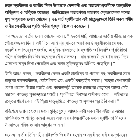
মহান স্বাধীনতা ও জাতীয় দিবস উপলক্ষে দেশবাসী এবং নারায়ণগঞ্জবাসীকে আন্তরিক
অভিনন্দন ও ‘রক্তিম শুভেচ্ছা’ জানিয়েছেন নারায়ণগঞ্জ মহানগর স্বেচ্ছাসেবক দলের
যুগ্ম আহ্বায়ক দুলাল হোসেন। ২৬ মার্চ স্বাধীনতার এই মাহেন্দ্রক্ষণে তিনি সকল শহীদ
ও বীর সেনানীদের প্রতি গভীর শ্রদ্ধা নিবেদন করেছেন।
এক শুভেচ্ছা বার্তায় দুলাল হোসেন বলেন, ” ২৬শে মার্চ, আমাদের জাতীয় জীবনের এক
গৌরবোজ্জ্বল দিন। এই দিনে আমি শ্রদ্ধাভরে স্মরণ করছি স্বাধীনতার ঘোষক,
বহুদলীয় গণতন্ত্রের প্রবর্তক, আধুনিক বাংলাদেশের স্থপতি ও বিএনপির প্রতিষ্ঠাতা
শহীদ রাষ্ট্রপতি জিয়াউর রহমানকে (বীর উত্তম)। যাঁর কালজয়ী ঘোষণার মধ্য দিয়ে
এদেশের মানুষ দিশা পেয়েছিল এবং মহান মুক্তিযুদ্ধে ঝাঁপিয়ে পড়েছিল।”
তিনি আরও বলেন, “স্বাধীনতা কেবল একটি মানচিত্র বা পতাকা নয়; স্বাধীনতা মানে
মানুষের বাকস্বাধীনতা, ভোটাধিকার এবং একটি বৈষম্যহীন সমাজ। মরহুমা দেশনেত্রী
বেগম খালেদা জিয়ার লড়াই এবং প্রধানমন্ত্রী তারেক রহমানের নেতৃত্বে আমরা সেই
হারানো গণতন্ত্র পুনরুদ্ধারে সচেষ্ট। স্বাধীনতা দিবসের অঙ্গীকার হোক—শহীদদের
রক্তের ঋণে কেনা এই প্রিয় মাতৃভূমিতে গণতন্ত্র ও সুশাসন প্রতিষ্ঠা করা।”
পরিশেষে দুলাল হোসেন মহান মুক্তিযুদ্ধে আত্মদানকারী সকল বীর শহীদের আত্মার
মাগফিরাত ও শান্তি কামনা করেন এবং নারায়ণগঞ্জবাসীকে মহান স্বাধীনতা দিবসের
উদযাপনে শরিক হওয়ার আহ্বান জানান।
শুভেচ্ছা বার্তায় তিনি শহীদ রাষ্ট্রপতি জিয়াউর রহমান ও স্বাধীনতার বীর সন্তানদের