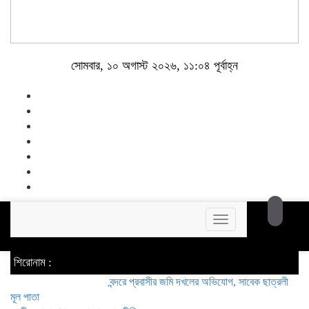
সোমবার, ১০ অগাস্ট ২০২৬, ১১:০৪ পূর্বাহ্ন
Toggle
navigation
শিরোনাম :
বন্দরে প্রবাসীর জমি দখলের অভিযোগ, সাবেক ছাত্রলীগ নেতা মহিউদ্
মূল পাতা