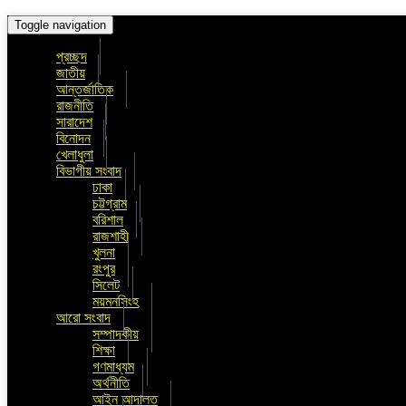
Toggle navigation
প্রচ্ছদ
জাতীয়
আন্তর্জাতিক
রাজনীতি
সারাদেশ
বিনোদন
খেলাধুলা
বিভাগীয় সংবাদ
ঢাকা
চট্টগ্রাম
বরিশাল
রাজশাহী
খুলনা
রংপুর
সিলেট
ময়মনসিংহ
আরো সংবাদ
সম্পাদকীয়
শিক্ষা
গণমাধ্যম
অর্থনীতি
আইন আদালত