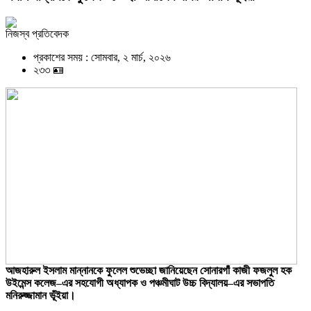
নিজস্ব প্রতিবেদক
প্রকাশের সময় : সোমবার, ২ মার্চ, ২০২৬
২৩৩ 🪪
আজহারুল ইসলাম মান্নানকে ফুলেল শুভেচ্ছা জানিয়েছেন সোনারগাঁ কাজী ফজলুল হক
উইমেন্স কলেজ–এর সহযোগী অধ্যাপক ও পঞ্চমীঘাট উচ্চ বিদ্যালয়–এর সভাপতি
মনিরুজ্জামান ভূঁইয়া।