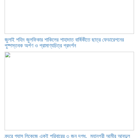
​জুলাই শহিদ জুলফিকার শাকিলের শাহাদাত বার্ষিকীতে ছাত্র ফেডারেশনের
পুষ্পস্তবক অর্পণ ও প্রামাণ্যচিত্র প্রদর্শন
বন্দরে গ্যাস লিকেজে একই পরিবারের ৩ জন দগ্ধ, মহানগরী আমীর আবদুুল