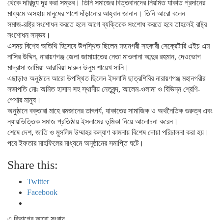
থেকে দারিদ্র্য দূর করা সম্ভব। তিনি সমাজের বিত্তবানদের নিয়মিত যাকাত প্রদানের
মাধ্যমে অসহায় মানুষের পাশে দাঁড়ানোর আহ্বান জানান। তিনি আরো বলেন
সমাজ-রাষ্ট্র সংশোধন করতে হলে আগে ব্যক্তিকে সংশোধ করতে হবে তাহলেই রাষ্ট্র
সংশোধন সম্ভব।
এসময় বিশেষ অতিথি হিসেবে উপস্থিত ছিলেন মহানগরী সহকারী সেক্রেটারি এইচ এম
নাসির উদ্দিন, নারায়ণগঞ্জ জেলা জামায়াতের নেতা মাওলানা আব্দুর রহমান, দেওভোগ
মাদ্রাসা জামিয়া আরাবিয়া দারুল উলুম শায়েখ সানি।
এছাড়াও অনুষ্ঠানে আরো উপস্থিত ছিলেন ইসলামি ছাত্রশিবির নারায়ণগঞ্জ মহানগরীর
সভাপতি মোঃ অমিত হাসান সহ স্থানীয় নেতৃবৃন্দ, আলেম-ওলামা ও বিভিন্ন শ্রেণি-
পেশার মানুষ।
অনুষ্ঠানে বক্তারা মাহে রমজানের তাৎপর্য, যাকাতের সামাজিক ও অর্থনৈতিক গুরুত্ব এবং
ন্যায়ভিত্তিক সমাজ প্রতিষ্ঠায় ইসলামের ভূমিকা নিয়ে আলোচনা করেন।
শেষে দেশ, জাতি ও মুসলিম উম্মাহর কল্যাণ কামনায় বিশেষ দোয়া পরিচালনা করা হয়।
পরে ইফতার মাহফিলের মাধ্যমে অনুষ্ঠানের সমাপ্তি ঘটে।
Share this:
Twitter
Facebook
এ বিভাগের আরো সংবাদ