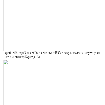
​জুলাই শহিদ জুলফিকার শাকিলের শাহাদাত বার্ষিকীতে ছাত্র ফেডারেশনের পুষ্পস্তবক
অর্পণ ও প্রামাণ্যচিত্র প্রদর্শন