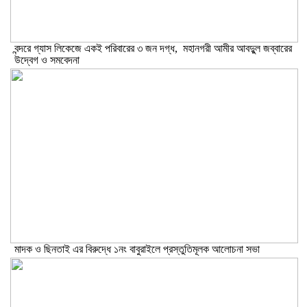
বন্দরে গ্যাস লিকেজে একই পরিবারের ৩ জন দগ্ধ, মহানগরী আমীর আবদুুল জব্বারের
উদ্বেগ ও সমবেদনা
মাদক ও ছিনতাই এর বিরুদ্ধে ১নং বাবুরাইলে প্রস্তুতিমূলক আলোচনা সভা