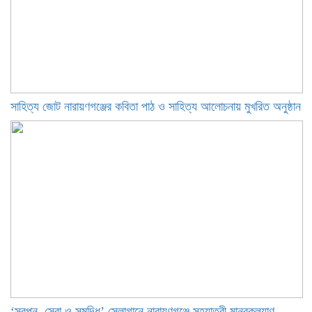
সাহিত্য জোট নারায়ণগঞ্জের কবিতা পাঠ ও সাহিত্য আলোচনায় মুখরিত অনুষ্ঠান
‘স্বপ্ন, সেবা ও সমৃদ্ধি’ স্লোগানে নারায়ণগঞ্জে সহযাত্রী মানবকল্যাণ