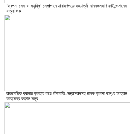
‘স্বপ্ন, সেবা ও সমৃদ্ধি’ স্লোগানে নারায়ণগঞ্জে সহযাত্রী মানবকল্যাণ ফাউন্ডেশনের
যাত্রা শুরু
রাজনৈতিক ব্যানার ব্যবহার করে চাঁদাবাজি-সন্ত্রাসবাদসহ মাদক ব্যবসা বন্ধের আহবান
আহমেদুর রহমান তনুর