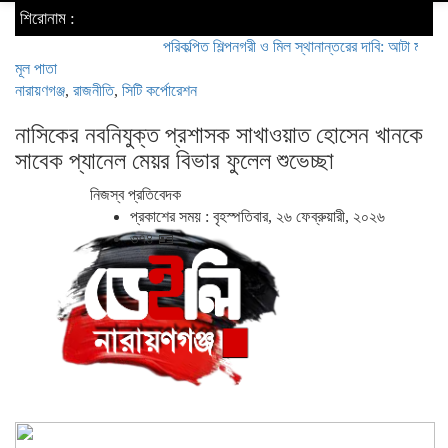
শিরোনাম :
পরিকল্পিত শিল্পনগরী ও মিল স্থানান্তরের দাবি: আটা ময়দা মিল মালিক স
মূল পাতা
নারায়ণগঞ্জ
,
রাজনীতি
,
সিটি কর্পোরেশন
নাসিকের নবনিযুক্ত প্রশাসক সাখাওয়াত হোসেন খানকে
সাবেক প্যানেল মেয়র বিভার ফুলেল শুভেচ্ছা
নিজস্ব প্রতিবেদক
প্রকাশের সময় : বৃহস্পতিবার, ২৬ ফেব্রুয়ারী, ২০২৬
৩৭৪ 🪪