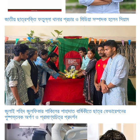
জাতীয় ছাত্রশক্তি ফতুল্লা থানার প্রচার ও মিডিয়া সম্পাদক হলেন সিয়াম
​জুলাই শহিদ জুলফিকার শাকিলের শাহাদাত বার্ষিকীতে ছাত্র ফেডারেশনের
পুষ্পস্তবক অর্পণ ও প্রামাণ্যচিত্র প্রদর্শন