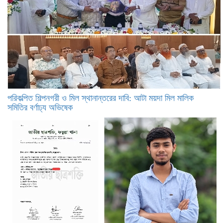
পরিকল্পিত শিল্পনগরী ও মিল স্থানান্তরের দাবি: আটা ময়দা মিল মালিক
সমিতির বর্ণাঢ্য অভিষেক