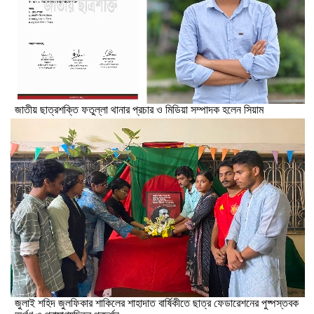
জাতীয় ছাত্রশক্তি ফতুল্লা থানার প্রচার ও মিডিয়া সম্পাদক হলেন সিয়াম
​জুলাই শহিদ জুলফিকার শাকিলের শাহাদাত বার্ষিকীতে ছাত্র ফেডারেশনের পুষ্পস্তবক