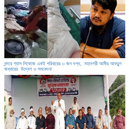
বন্দরে গ্যাস লিকেজে একই পরিবারের ৩ জন দগ্ধ, মহানগরী আমীর আবদুুল
জব্বারের উদ্বেগ ও সমবেদনা