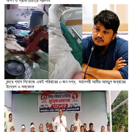
অর্পণ ও প্রামাণ্যচিত্র প্রদর্শন
বন্দরে গ্যাস লিকেজে একই পরিবারের ৩ জন দগ্ধ, মহানগরী আমীর আবদুুল জব্বারের
উদ্বেগ ও সমবেদনা