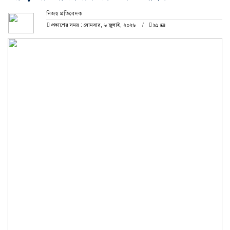
নিজস্ব প্রতিবেদক
প্রকাশের সময় : সোমবার, ৬ জুলাই, ২০২৬
৯১ 🪪