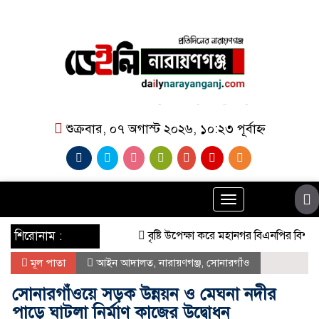
শুক্রবার, ০৭ অগাস্ট ২০২৬, ১০:২৩ পূর্বাহ্ন
Toggle
navigation
শিরোনাম :
বৃষ্টি উপেক্ষা করে মহানগর বিএনপির বিশাল বিক
মূল পাতা
আইন আদালত
,
নারায়ণগঞ্জ
,
সোনারগাঁও
সোনারগাঁওয়ে সড়ক উন্নয়ন ও মেঘনা নদীর
পাড়ে ঘাটলা নির্মাণ কাজের উদ্বোধন