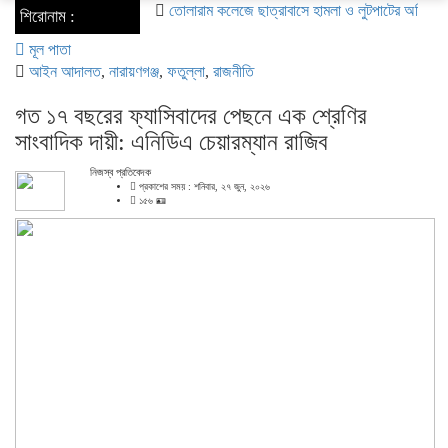
তোলারাম কলেজে ছাত্রাবাসে হামলা ও লুটপাটের অভিযোগ ছাত্রদলের বি
শিরোনাম :
মূল পাতা
আইন আদালত
,
নারায়ণগঞ্জ
,
ফতুল্লা
,
রাজনীতি
গত ১৭ বছরের ফ্যাসিবাদের পেছনে এক শ্রেণির
সাংবাদিক দায়ী: এনিডিএ চেয়ারম্যান রাজিব
নিজস্ব প্রতিবেদক
প্রকাশের সময় : শনিবার, ২৭ জুন, ২০২৬
১৫৬ 🪪