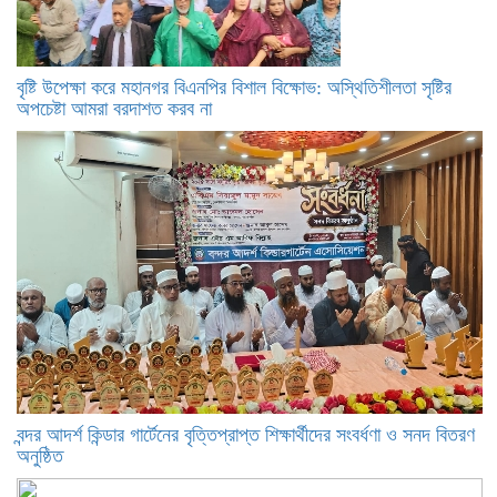
বৃষ্টি উপেক্ষা করে মহানগর বিএনপির বিশাল বিক্ষোভ: অস্থিতিশীলতা সৃষ্টির
অপচেষ্টা আমরা বরদাশত করব না
বন্দর আদর্শ কিন্ডার গার্টেনের বৃত্তিপ্রাপ্ত শিক্ষার্থীদের সংবর্ধণা ও সনদ বিতরণ
অনুষ্ঠিত