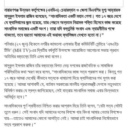
নারায়ণগঞ্জ উন্নয়ন কর্তৃপক্ষের (এনডিএ) চেয়ারম্যান ও জেলা বিএনপির যুগ্ম আহ্বায়ক
মাসুকুল ইসলাম রাজিব বলেছেন, “সাংবাদিকতা একটি মহান পেশা। গত ১৭ বছর দেশে
যে ফ্যাসিবাদের জন্ম হয়েছে, তার পেছনে অন্যতম নিয়ামক শক্তি হিসেবে কাজ করেছে
সাংবাদিক সমাজের একটি অংশ। তারা যদি বস্তুনিষ্ঠ সংবাদ এবং ন্যায়নীতির পক্ষে
থাকতো, তবে হয়তো আমাদের এই ভয়াবহ ফ্যাসিজম দেখতে হতো না।”
শনিবার (২৭ জুন) বিকেলে নগরীর জামতলা এলাকার হীরা কমিউনিটি সেন্টারে ‘এমএইচ
টিভি’ (MH TV)-এর দ্বিতীয় বর্ষপূর্তি উপলক্ষে আয়োজিত আলোচনা সভায় প্রধান
অতিথির বক্তব্যে তিনি এসব কথা বলেন।
মাসুকুল ইসলাম রাজিব তাঁর বক্তব্যে বিগত দেড় দশকের রাজনৈতিক ও সামাজিক
পরিস্থিতির কথা স্মরণ করে বলেন, “সাংবাদিকদের কাজ সত্য প্রকাশ করা। কিন্তু গত
১৭ বছর আমরা দেখেছি কীভাবে সত্যকে ধামাচাপা দিয়ে ফ্যাসিবাদের পথ সুগম করা
হয়েছে। আমরা আশাবাদী যে, বর্তমান সরকারের মাননীয় প্রধানমন্ত্রী দেশকে নতুনভাবে
বিনির্মাণ করার যে স্বপ্ন জাগিয়েছেন, সেই যাত্রায় সাংবাদিক সমাজ এবার ভিন্নভাবে
আবির্ভূত হবে।”
সাংবাদিকদের পূর্ণ স্বাধীনতা নিশ্চিত করার আশ্বাস দিয়ে তিনি বলেন, “যেটা সত্য সেটাই
তুলে ধরুন। সেই সংবাদ যদি আমাদের দলের বিপক্ষে যায় কিংবা আমার নেতার বিপক্ষেও
যায়—তাতেও আমাদের কোনো আপত্তি নেই। আমরা চাই সাংবাদিকরা নির্মোহভাবে
সত্য প্রকাশ করুক।”