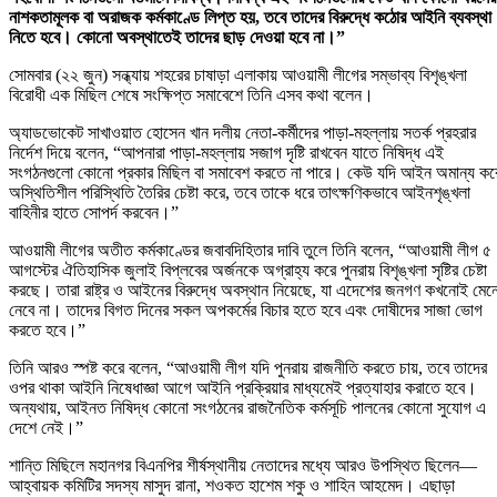
নাশকতামূলক বা অরাজক কর্মকাণ্ডে লিপ্ত হয়, তবে তাদের বিরুদ্ধে কঠোর আইনি ব্যবস্থা
নিতে হবে। কোনো অবস্থাতেই তাদের ছাড় দেওয়া হবে না।”
সোমবার (২২ জুন) সন্ধ্যায় শহরের চাষাড়া এলাকায় আওয়ামী লীগের সম্ভাব্য বিশৃঙ্খলা
বিরোধী এক মিছিল শেষে সংক্ষিপ্ত সমাবেশে তিনি এসব কথা বলেন।
অ্যাডভোকেট সাখাওয়াত হোসেন খান দলীয় নেতা-কর্মীদের পাড়া-মহল্লায় সতর্ক প্রহরার
নির্দেশ দিয়ে বলেন, “আপনারা পাড়া-মহল্লায় সজাগ দৃষ্টি রাখবেন যাতে নিষিদ্ধ এই
সংগঠনগুলো কোনো প্রকার মিছিল বা সমাবেশ করতে না পারে। কেউ যদি আইন অমান্য কর
অস্থিতিশীল পরিস্থিতি তৈরির চেষ্টা করে, তবে তাকে ধরে তাৎক্ষণিকভাবে আইনশৃঙ্খলা
বাহিনীর হাতে সোপর্দ করবেন।”
আওয়ামী লীগের অতীত কর্মকাণ্ডের জবাবদিহিতার দাবি তুলে তিনি বলেন, “আওয়ামী লীগ ৫
আগস্টের ঐতিহাসিক জুলাই বিপ্লবের অর্জনকে অগ্রাহ্য করে পুনরায় বিশৃঙ্খলা সৃষ্টির চেষ্টা
করছে। তারা রাষ্ট্র ও আইনের বিরুদ্ধে অবস্থান নিয়েছে, যা এদেশের জনগণ কখনোই মেন
নেবে না। তাদের বিগত দিনের সকল অপকর্মের বিচার হতে হবে এবং দোষীদের সাজা ভোগ
করতে হবে।”
তিনি আরও স্পষ্ট করে বলেন, “আওয়ামী লীগ যদি পুনরায় রাজনীতি করতে চায়, তবে তাদের
ওপর থাকা আইনি নিষেধাজ্ঞা আগে আইনি প্রক্রিয়ার মাধ্যমেই প্রত্যাহার করাতে হবে।
অন্যথায়, আইনত নিষিদ্ধ কোনো সংগঠনের রাজনৈতিক কর্মসূচি পালনের কোনো সুযোগ এ
দেশে নেই।”
শান্তি মিছিলে মহানগর বিএনপির শীর্ষস্থানীয় নেতাদের মধ্যে আরও উপস্থিত ছিলেন—
আহ্বায়ক কমিটির সদস্য মাসুদ রানা, শওকত হাশেম শকু ও শাহিন আহমেদ। এছাড়া