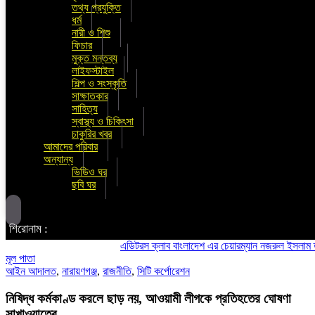
তথ্য প্রযুক্তি
ধর্ম
নারী ও শিশু
ফিচার
মুক্ত মন্তব্য
লাইফস্টাইল
শিল্প ও সংস্কৃতি
সাক্ষাতকার
সাহিত্য
স্বাস্থ্য ও চিকিৎসা
চাকুরির খবর
আমাদের পরিবার
অন্যান্য
ভিডিও ঘর
ছবি ঘর
শিরোনাম :
এডিটরস ক্লাব বাংলাদেশ এর চেয়ারম্যান নজরুল ইসলাম তমিজীর 
মূল পাতা
আইন আদালত
,
নারায়ণগঞ্জ
,
রাজনীতি
,
সিটি কর্পোরেশন
নিষিদ্ধ কর্মকাণ্ড করলে ছাড় নয়, আওয়ামী লীগকে প্রতিহতের ঘোষণা
সাখাওয়াতের