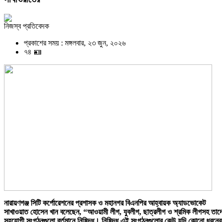
নিজস্ব প্রতিবেদক
প্রকাশের সময় : মঙ্গলবার, ২৩ জুন, ২০২৬
৭৪ 🪪
নারায়ণগঞ্জ সিটি কর্পোরেশনের প্রশাসক ও মহানগর বিএনপির আহ্বায়ক অ্যাডভোকেট
সাখাওয়াত হোসেন খান বলেছেন, “আওয়ামী লীগ, যুবলীগ, ছাত্রলীগ ও শ্রমিক লীগসহ তাদ
সহযোগী সংগঠনগুলো বর্তমানে নিষিদ্ধ। নিষিদ্ধ এই সংগঠনগুলোর কেউ যদি কোনো ধরনের