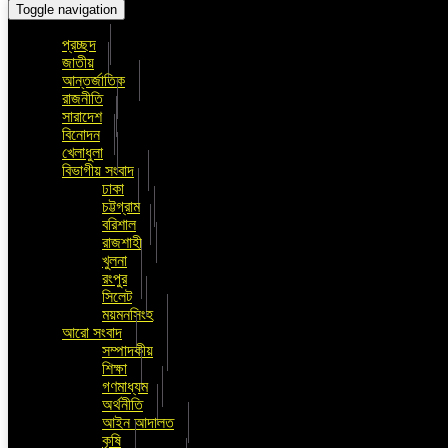
Toggle navigation
প্রচ্ছদ
জাতীয়
আন্তর্জাতিক
রাজনীতি
সারাদেশ
বিনোদন
খেলাধুলা
বিভাগীয় সংবাদ
ঢাকা
চট্টগ্রাম
বরিশাল
রাজশাহী
খুলনা
রংপুর
সিলেট
ময়মনসিংহ
আরো সংবাদ
সম্পাদকীয়
শিক্ষা
গণমাধ্যম
অর্থনীতি
আইন আদালত
কৃষি