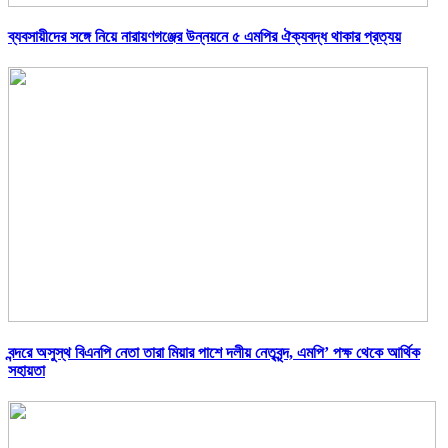
ব্যবসায়ীদের সঙ্গে নিয়ে নারায়ণগঞ্জের উন্নয়নে ৫ এমপির ঐক্যবদ্ধ থাকার প্রত্যয়
বন্দরে অসুস্থ বিএনপি নেতা তারা মিয়ার পাশে দলীয় নেতৃবৃন্দ, এমপি’ পক্ষ থেকে আর্থিক
সহায়তা