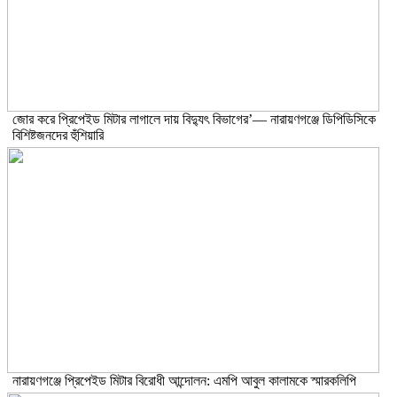
জোর করে প্রিপেইড মিটার লাগালে দায় বিদ্যুৎ বিভাগের’— নারায়ণগঞ্জে ডিপিডিসিকে
বিশিষ্টজনদের হুঁশিয়ারি
নারায়ণগঞ্জে প্রিপেইড মিটার বিরোধী আন্দোলন: এমপি আবুল কালামকে স্মারকলিপি