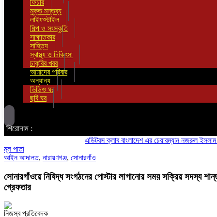
ফিচার
মুক্ত মন্তব্য
লাইফস্টাইল
শিল্প ও সংস্কৃতি
সাক্ষাতকার
সাহিত্য
স্বাস্থ্য ও চিকিৎসা
চাকুরির খবর
আমাদের পরিবার
অন্যান্য
ভিডিও ঘর
ছবি ঘর
শিরোনাম :
এডিটরস ক্লাব বাংলাদেশ এর চেয়ারম্যান নজরুল ইসলাম তমিজীর স
মূল পাতা
আইন আদালত
,
নারায়ণগঞ্জ
,
সোনারগাঁও
সোনারগাঁওয়ে নিষিদ্ধ সংগঠনের পোস্টার লাগানোর সময় সক্রিয় সদস্য শান্
গ্রেফতার
নিজস্ব প্রতিবেদক