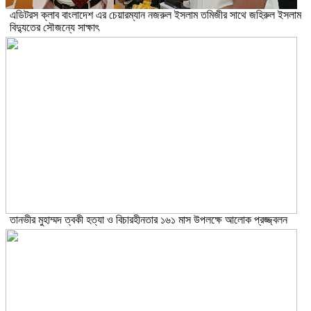
এডিটরস ক্লাব বাংলাদেশ এর চেয়ারম্যান নজরুল ইসলাম তমিজীর সাথে জহিরুল ইসলাম
বিদ্যুতের সৌজন্যে সাক্ষাৎ
তানভীর মুহাম্মদ ত্বকী হত্যা ও বিচারহীনতার ১৬১ মাস উপলক্ষে আলোক প্রজ্জ্বলন