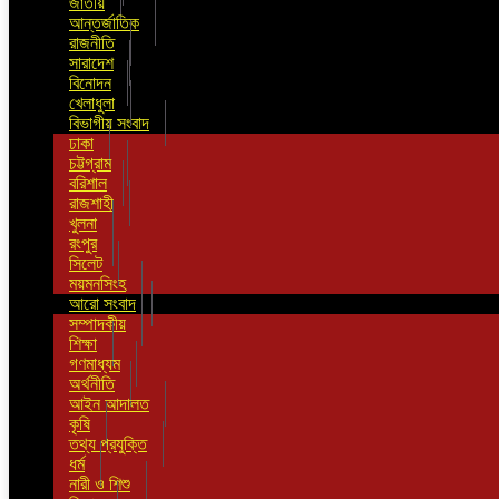
জাতীয়
আন্তর্জাতিক
রাজনীতি
সারাদেশ
বিনোদন
খেলাধুলা
বিভাগীয় সংবাদ
ঢাকা
চট্টগ্রাম
বরিশাল
রাজশাহী
খুলনা
রংপুর
সিলেট
ময়মনসিংহ
আরো সংবাদ
সম্পাদকীয়
শিক্ষা
গণমাধ্যম
অর্থনীতি
আইন আদালত
কৃষি
তথ্য প্রযুক্তি
ধর্ম
নারী ও শিশু