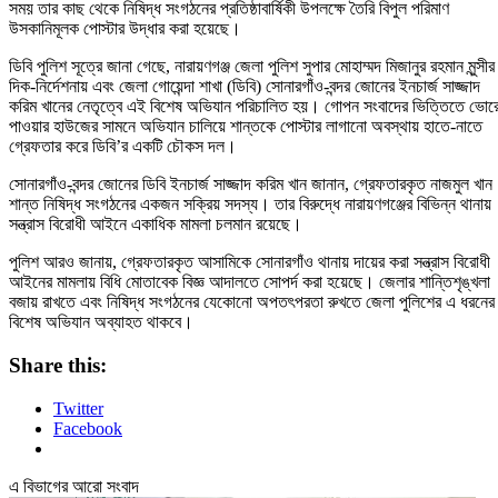
সময় তার কাছ থেকে নিষিদ্ধ সংগঠনের প্রতিষ্ঠাবার্ষিকী উপলক্ষে তৈরি বিপুল পরিমাণ
উসকানিমূলক পোস্টার উদ্ধার করা হয়েছে।
ডিবি পুলিশ সূত্রে জানা গেছে, নারায়ণগঞ্জ জেলা পুলিশ সুপার মোহাম্মদ মিজানুর রহমান মুন্সীর
দিক-নির্দেশনায় এবং জেলা গোয়েন্দা শাখা (ডিবি) সোনারগাঁও-বন্দর জোনের ইনচার্জ সাজ্জাদ
করিম খানের নেতৃত্বে এই বিশেষ অভিযান পরিচালিত হয়। গোপন সংবাদের ভিত্তিতে ভোর
পাওয়ার হাউজের সামনে অভিযান চালিয়ে শান্তকে পোস্টার লাগানো অবস্থায় হাতে-নাতে
গ্রেফতার করে ডিবি’র একটি চৌকস দল।
সোনারগাঁও-বন্দর জোনের ডিবি ইনচার্জ সাজ্জাদ করিম খান জানান, গ্রেফতারকৃত নাজমুল খান
শান্ত নিষিদ্ধ সংগঠনের একজন সক্রিয় সদস্য। তার বিরুদ্ধে নারায়ণগঞ্জের বিভিন্ন থানায়
সন্ত্রাস বিরোধী আইনে একাধিক মামলা চলমান রয়েছে।
পুলিশ আরও জানায়, গ্রেফতারকৃত আসামিকে সোনারগাঁও থানায় দায়ের করা সন্ত্রাস বিরোধী
আইনের মামলায় বিধি মোতাবেক বিজ্ঞ আদালতে সোপর্দ করা হয়েছে। জেলার শান্তিশৃঙ্খলা
বজায় রাখতে এবং নিষিদ্ধ সংগঠনের যেকোনো অপতৎপরতা রুখতে জেলা পুলিশের এ ধরনের
বিশেষ অভিযান অব্যাহত থাকবে।
Share this:
Twitter
Facebook
এ বিভাগের আরো সংবাদ