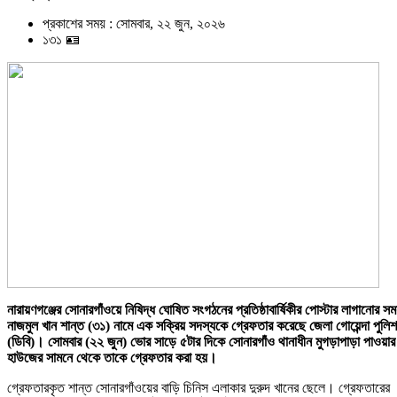
প্রকাশের সময় : সোমবার, ২২ জুন, ২০২৬
১৩১ 🪪
নারায়ণগঞ্জের সোনারগাঁওয়ে নিষিদ্ধ ঘোষিত সংগঠনের প্রতিষ্ঠাবার্ষিকীর পোস্টার লাগানোর স
নাজমুল খান শান্ত (৩১) নামে এক সক্রিয় সদস্যকে গ্রেফতার করেছে জেলা গোয়েন্দা পুলিশ
(ডিবি)। সোমবার (২২ জুন) ভোর সাড়ে ৫টার দিকে সোনারগাঁও থানাধীন মুগড়াপাড়া পাওয়ার
হাউজের সামনে থেকে তাকে গ্রেফতার করা হয়।
গ্রেফতারকৃত শান্ত সোনারগাঁওয়ের বাড়ি চিনিস এলাকার দুরুদ খানের ছেলে। গ্রেফতারের