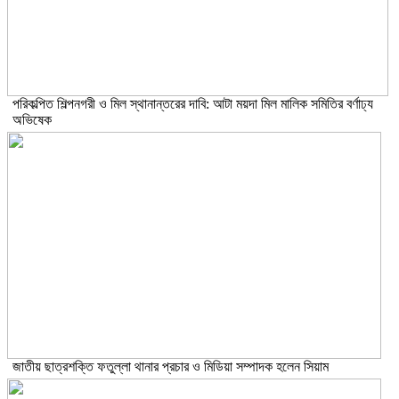
পরিকল্পিত শিল্পনগরী ও মিল স্থানান্তরের দাবি: আটা ময়দা মিল মালিক সমিতির বর্ণাঢ্য
অভিষেক
জাতীয় ছাত্রশক্তি ফতুল্লা থানার প্রচার ও মিডিয়া সম্পাদক হলেন সিয়াম