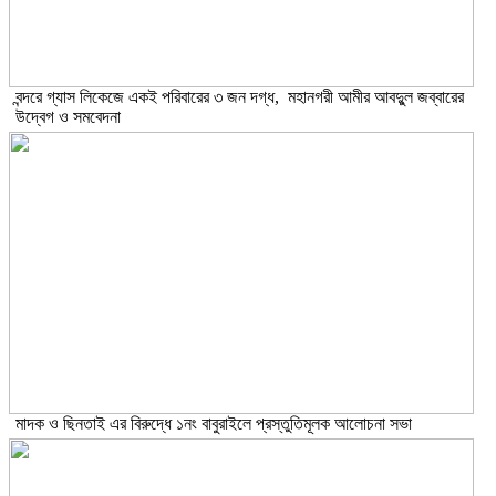
বন্দরে গ্যাস লিকেজে একই পরিবারের ৩ জন দগ্ধ, মহানগরী আমীর আবদুুল জব্বারের
উদ্বেগ ও সমবেদনা
মাদক ও ছিনতাই এর বিরুদ্ধে ১নং বাবুরাইলে প্রস্তুতিমূলক আলোচনা সভা