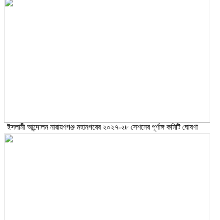
ইসলামী আন্দোলন নারায়ণগঞ্জ মহানগরের ২০২৭-২৮ সেশনের পূর্ণাঙ্গ কমিটি ঘোষণা