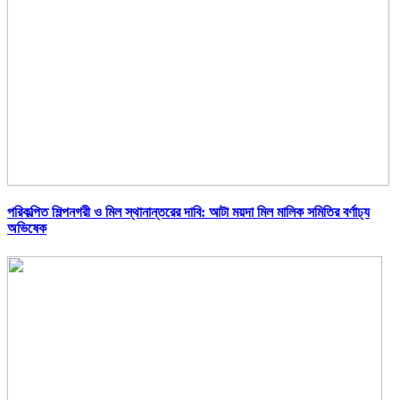
পরিকল্পিত শিল্পনগরী ও মিল স্থানান্তরের দাবি: আটা ময়দা মিল মালিক সমিতির বর্ণাঢ্য
অভিষেক