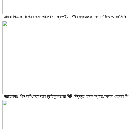
নারায়ণগঞ্জকে বিশেষ জেলা ঘোষণা ও প্রিপেইড মিটার বন্ধসহ ৫ দফা দাবিতে স্মারকলিপি
নারায়ণগঞ্জ শিশু সহিংসতা দমন ট্রাইব্যুনালের পিপি নিযুক্ত হলেন অ্যাড.আসমা হেলেন বিথ