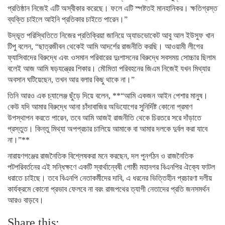
প্রতিষ্ঠান নিজেই এটি অস্বীকার করেছে। ফলে এটি স্পষ্টতই মানহানিকর। ক্ষতিগ্রস্ত
ব্যক্তি চাইলে আইনি প্রতিকার চাইতে পারেন।”
উদ্ভূত পরিস্থিতিতে নিজের প্রতিক্রিয়া জানিয়ে অ্যাডভোকেট আবু আল ইউসুফ খান
টিপু বলেন, “ছাত্রজীবন থেকেই আমি আদর্শের রাজনীতি করছি। আওয়ামী লীগের
ফ্যাসিবাদের বিরুদ্ধে এবং ওসমান পরিবারের দুঃশাসনের বিরুদ্ধে সবসময় সোচ্চার ছিলাম
বলেই আজ আমি ষড়যন্ত্রের শিকার। মৌমিতা পরিবহনের জিএম নিজেই যখন মিথ্যার
অবসান ঘটিয়েছেন, তখন আর বলার কিছু থাকে না।”
তিনি আরও এক চ্যালেঞ্জ ছুঁড়ে দিয়ে বলেন, **“আমি একজন আইন পেশার মানুষ।
কেউ যদি আমার বিরুদ্ধে আনা চাঁদাবাজির অভিযোগের সুনির্দিষ্ট কোনো প্রমাণ
উপস্থাপন করতে পারেন, তবে আমি আজই রাজনীতি থেকে চিরতরে সরে দাঁড়াতে
প্রস্তুত। কিন্তু মিথ্যা অপপ্রচার চালিয়ে আমাকে বা আমার দলকে দুর্বল করা যাবে
না।”**
নারায়ণগঞ্জের রাজনৈতিক বিশ্লেষকরা মনে করছেন, দল পুনর্গঠন ও রাজনৈতিক
পটপরিবর্তনের এই সন্ধিক্ষণে একটি স্বার্থান্বেষী গোষ্ঠী মহানগর বিএনপির ঐক্যে ফাটল
ধরাতে চাইছে। তবে বিএনপি নেতাকর্মীদের দাবি, এ ধরনের ভিত্তিহীন প্রচারণা দলীয়
কার্যক্রমে কোনো প্রভাব ফেলবে না বরং রাজপথের ত্যাগী নেতাদের প্রতি জনসমর্থন
আরও বাড়বে।
Share this: