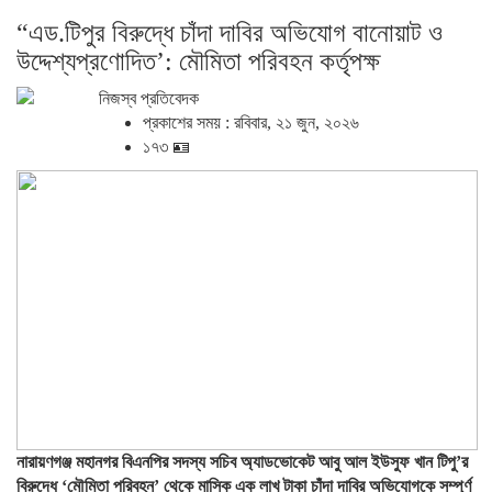
“এড.টিপুর বিরুদ্ধে চাঁদা দাবির অভিযোগ বানোয়াট ও
উদ্দেশ্যপ্রণোদিত’: মৌমিতা পরিবহন কর্তৃপক্ষ
নিজস্ব প্রতিবেদক
প্রকাশের সময় : রবিবার, ২১ জুন, ২০২৬
১৭৩ 🪪
নারায়ণগঞ্জ মহানগর বিএনপির সদস্য সচিব অ্যাডভোকেট আবু আল ইউসুফ খান টিপু’র
বিরুদ্ধে ‘মৌমিতা পরিবহন’ থেকে মাসিক এক লাখ টাকা চাঁদা দাবির অভিযোগকে সম্পূর্ণ