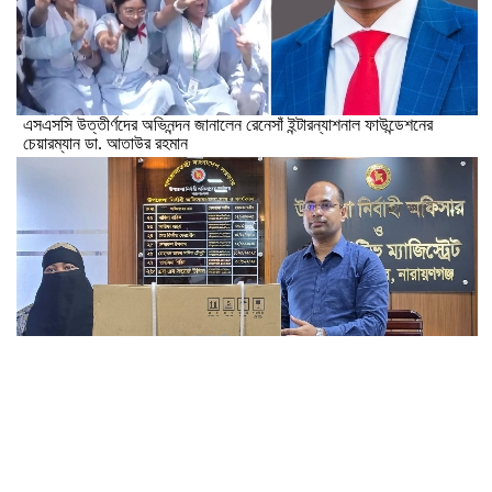
এসএসসি উত্তীর্ণদের অভিনন্দন জানালেন রেনেসাঁ ইন্টারন্যাশনাল ফাউন্ডেশনের
চেয়ারম্যান ডা. আতাউর রহমান
জুলাই আন্দোলনে শহিদ পরিবারের সদস্যকে সেলাই মেশিন উপহার দিল সদর উপজেলা
প্রশাসন