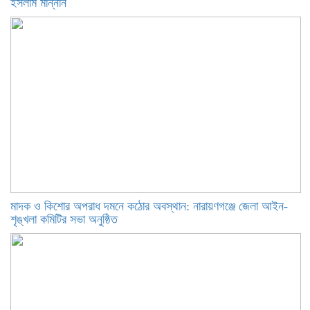
ইসলাম মান্নান
মাদক ও কিশোর অপরাধ দমনে কঠোর অবস্থান: নারায়ণগঞ্জে জেলা আইন-
শৃঙ্খলা কমিটির সভা অনুষ্ঠিত