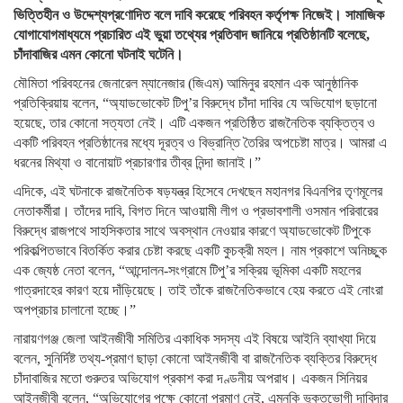
ভিত্তিহীন ও উদ্দেশ্যপ্রণোদিত বলে দাবি করেছে পরিবহন কর্তৃপক্ষ নিজেই। সামাজিক
যোগাযোগমাধ্যমে প্রচারিত এই ভুয়া তথ্যের প্রতিবাদ জানিয়ে প্রতিষ্ঠানটি বলেছে,
চাঁদাবাজির এমন কোনো ঘটনাই ঘটেনি।
মৌমিতা পরিবহনের জেনারেল ম্যানেজার (জিএম) আমিনুর রহমান এক আনুষ্ঠানিক
প্রতিক্রিয়ায় বলেন, “অ্যাডভোকেট টিপু’র বিরুদ্ধে চাঁদা দাবির যে অভিযোগ ছড়ানো
হয়েছে, তার কোনো সত্যতা নেই। এটি একজন প্রতিষ্ঠিত রাজনৈতিক ব্যক্তিত্ব ও
একটি পরিবহন প্রতিষ্ঠানের মধ্যে দূরত্ব ও বিভ্রান্তি তৈরির অপচেষ্টা মাত্র। আমরা এ
ধরনের মিথ্যা ও বানোয়াট প্রচারণার তীব্র নিন্দা জানাই।”
এদিকে, এই ঘটনাকে রাজনৈতিক ষড়যন্ত্র হিসেবে দেখছেন মহানগর বিএনপির তৃণমূলের
নেতাকর্মীরা। তাঁদের দাবি, বিগত দিনে আওয়ামী লীগ ও প্রভাবশালী ওসমান পরিবারের
বিরুদ্ধে রাজপথে সাহসিকতার সাথে অবস্থান নেওয়ার কারণে অ্যাডভোকেট টিপুকে
পরিকল্পিতভাবে বিতর্কিত করার চেষ্টা করছে একটি কুচক্রী মহল। নাম প্রকাশে অনিচ্ছুক
এক জ্যেষ্ঠ নেতা বলেন, “আন্দোলন-সংগ্রামে টিপু’র সক্রিয় ভূমিকা একটি মহলের
গাত্রদাহের কারণ হয়ে দাঁড়িয়েছে। তাই তাঁকে রাজনৈতিকভাবে হেয় করতে এই নোংরা
অপপ্রচার চালানো হচ্ছে।”
নারায়ণগঞ্জ জেলা আইনজীবী সমিতির একাধিক সদস্য এই বিষয়ে আইনি ব্যাখ্যা দিয়ে
বলেন, সুনির্দিষ্ট তথ্য-প্রমাণ ছাড়া কোনো আইনজীবী বা রাজনৈতিক ব্যক্তির বিরুদ্ধে
চাঁদাবাজির মতো গুরুতর অভিযোগ প্রকাশ করা দণ্ডনীয় অপরাধ। একজন সিনিয়র
আইনজীবী বলেন, “অভিযোগের পক্ষে কোনো প্রমাণ নেই, এমনকি ভুক্তভোগী দাবিদার