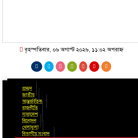
বৃহস্পতিবার, ০৬ অগাস্ট ২০২৬, ১১:০২ অপরাহ্ন
Toggle
navigation
প্রচ্ছদ
জাতীয়
আন্তর্জাতিক
রাজনীতি
সারাদেশ
বিনোদন
খেলাধুলা
বিভাগীয় সংবাদ