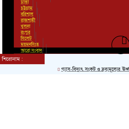
ঢাকা
চট্টগ্রাম
বরিশাল
রাজশাহী
খুলনা
রংপুর
সিলেট
ময়মনসিংহ
আরো সংবাদ
সম্পাদকীয়
শিরোনাম :
শিক্ষা
গণমাধ্যম
গ্যাস-বিদ্যুৎ সংকট ও দ্রব্যমূল্যের ঊর্ধ্বগত
অর্থনীতি
আইন আদালত
কৃষি
তথ্য প্রযুক্তি
ধর্ম
নারী ও শিশু
ফিচার
মুক্ত মন্তব্য
লাইফস্টাইল