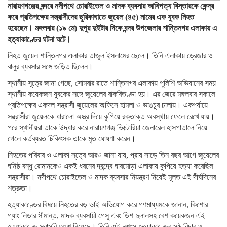
নারায়ণগঞ্জের বন্দরে নদীপথে চোরাইতেল ও মাদক ব্যবসার আধিপত্য বিস্তারকে কেন্দ্র
করে প্রতিপক্ষের সন্ত্রাসীদের ছুরিকাঘাতে জুয়েল (৪৫) নামের এক যুবক নিহত
হয়েছেন। মঙ্গলবার (১৯ মে) দুপুর দুইটার দিকে বন্দর উপজেলার শান্তিনগর এলাকায় এ
হত্যাকাণ্ডের ঘটনা ঘটে।
নিহত জুয়েল শান্তিনগর এলাকার তাজুল ইসলামের ছেলে। তিনি এলাকায় ড্রেজার ও
বালুর ব্যবসার সঙ্গে জড়িত ছিলেন।
স্থানীয় সূত্রে জানা গেছে, সোমবার রাতে শান্তিনগর এলাকায় পুলিশি অভিযানের সময়
স্থানীয় কয়েকজন যুবকের সঙ্গে জুয়েলের বাকবিতণ্ডা হয়। এর জেরে মঙ্গলবার সকালে
প্রতিপক্ষের একদল সন্ত্রাসী জুয়েলের অফিসে হামলা ও ভাঙচুর চালায়। একপর্যায়ে
সন্ত্রাসীরা জুয়েলকে ধারালো অস্ত্র দিয়ে কুপিয়ে রক্তাক্ত অবস্থায় ফেলে রেখে যায়।
পরে স্থানীয়রা তাকে উদ্ধার করে নারায়ণগঞ্জ ভিক্টোরিয়া জেনারেল হাসপাতালে নিয়ে
গেলে কর্তব্যরত চিকিৎসক তাকে মৃত ঘোষণা করেন।
নিহতের পরিবার ও এলাকা সূত্রে আরও জানা যায়, প্রায় সাড়ে তিন বছর আগে জুয়েলের
ঘনিষ্ঠ বন্ধু রোমানকেও একই ধরনের দ্বন্দ্বে ঘারমোড়া এলাকায় কুপিয়ে হত্যা করেছিল
সন্ত্রাসীরা। নদীপথে চোরাইতেল ও মাদক ব্যবসার নিয়ন্ত্রণ নিয়েই মূলত এই দীর্ঘদিনের
শত্রুতা।
হত্যাকাণ্ডের বিষয়ে নিহতের বড় ভাই অভিযোগ করে গণমাধ্যমকে জানান, কিশোর
গ্যাং লিডার সীমান্ত, মাদক ব্যবসায়ী গেসু এবং ডিশ দুলালসহ বেশ কয়েকজন এই
হত্যাকাণ্ডে সরাসরি অংশ নিয়েছে। তিনি এই নৃশংস হত্যাকাণ্ডের সুষ্ঠু বিচার ও