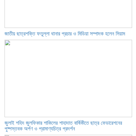
জাতীয় ছাত্রশক্তি ফতুল্লা থানার প্রচার ও মিডিয়া সম্পাদক হলেন সিয়াম
​জুলাই শহিদ জুলফিকার শাকিলের শাহাদাত বার্ষিকীতে ছাত্র ফেডারেশনের
পুষ্পস্তবক অর্পণ ও প্রামাণ্যচিত্র প্রদর্শন