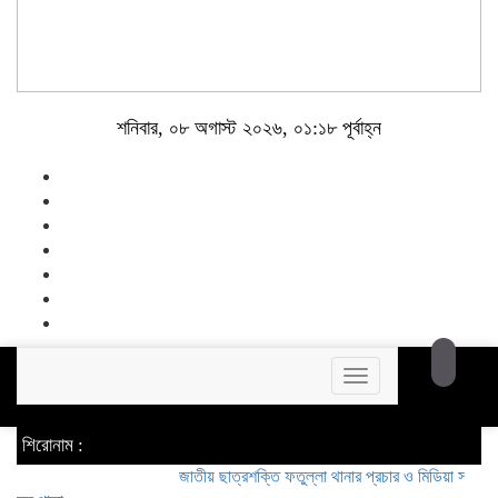
শনিবার, ০৮ অগাস্ট ২০২৬, ০১:১৮ পূর্বাহ্ন
Toggle
navigation
শিরোনাম :
জাতীয় ছাত্রশক্তি ফতুল্লা থানার প্রচার ও মিডিয়া সম্পাদক হলেন 