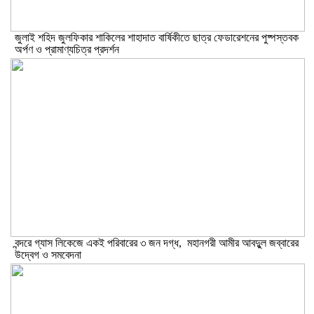
​জুলাই শহিদ জুলফিকার শাকিলের শাহাদাত বার্ষিকীতে ছাত্র ফেডারেশনের পুষ্পস্তবক
অর্পণ ও প্রামাণ্যচিত্র প্রদর্শন
বন্দরে গ্যাস লিকেজে একই পরিবারের ৩ জন দগ্ধ, মহানগরী আমীর আবদুুল জব্বারের
উদ্বেগ ও সমবেদনা