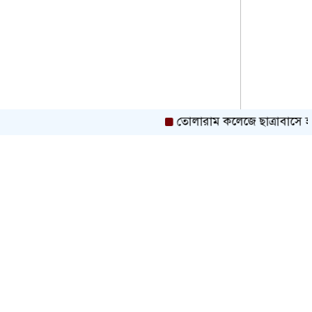
তোলারাম কলেজে ছাত্রাবাসে হামলা ও