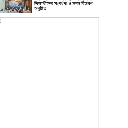
শিক্ষার্থীদের সংবর্ধণা ও সনদ বিতরণ
অনুষ্ঠিত
নারায়ণগঞ্জকে বিশেষ জেলা ঘোষণা ও
প্রিপেইড মিটার বন্ধসহ ৫ দফা দাবিতে
স্মারকলিপি
গ্যাস-বিদ্যুৎ সংকট ও দ্রব্যমূল্যের
ঊর্ধ্বগতির প্রতিবাদে ডিসির মাধ্যমে
প্রধানমন্ত্রীর কাছে ১১ দলীয় ঐক্যের
স্মারকলিপি
শামসুজ্জোহা উচ্চ বিদ্যালয়ের সভাপতি
নির্বাচিত হওয়ায় মাসুদ কবীরকে
বিএনপি নেতাদের ফুলেল শুভেচ্ছা
সরকারি তোলারাম কলেজে জুলাই
গণঅভ্যুত্থানের শহীদদের স্মরণ:
সবাইকে ঐক্যবদ্ধ থাকার আহ্বান
অধ্যক্ষের
ফতুল্লায় ১০ পুড়িয়া হেরোইনসহ
একাধিক মামলার আসামি গ্রেপ্তার