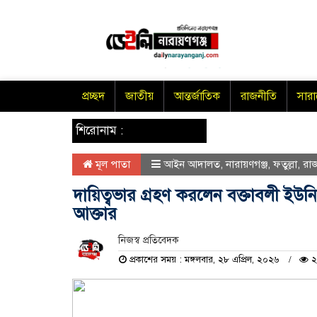
প্রচ্ছদ
জাতীয়
আন্তর্জাতিক
রাজনীতি
সার
শিরোনাম :
মূল পাতা
আইন আদালত
,
নারায়ণগঞ্জ
,
ফতুল্লা
,
রা
দায়িত্বভার গ্রহণ করলেন বক্তাবলী ইউনি
আক্তার
নিজস্ব প্রতিবেদক
প্রকাশের সময় : মঙ্গলবার, ২৮ এপ্রিল, ২০২৬
২