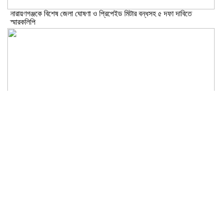
নারায়ণগঞ্জকে বিশেষ জেলা ঘোষণা ও প্রিপেইড মিটার বন্ধসহ ৫ দফা দাবিতে
স্মারকলিপি
গ্যাস-বিদ্যুৎ সংকট ও দ্রব্যমূল্যের ঊর্ধ্বগতির প্রতিবাদে ডিসির মাধ্যমে প্রধানমন্ত্রীর
কাছে ১১ দলীয় ঐক্যের স্মারকলিপি