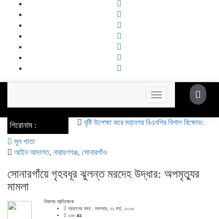
Toggle
navigation
বৃষ্টি উপেক্ষা করে মহানগর বিএনপির বিশাল বিক্ষোভ: অস্থিতিশীলত
শিরোনাম :
মূল পাতা
আইন আদালত
,
নারায়ণগঞ্জ
,
সোনারগাঁও
সোনারগাঁয়ে গৃহবধূর ঝুলন্ত মরদেহ উদ্ধার: অপমৃত্যুর
মামলা
নিজস্ব প্রতিবেদক
প্রকাশের সময় : মঙ্গলবার, ৩১ মার্চ, ২০২৬
২৩৮ 🪪