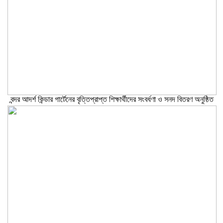
বন্দর আদর্শ কিন্ডার গার্টেনের বৃত্তিপ্রাপ্ত শিক্ষার্থীদের সংবর্ধণা ও সনদ বিতরণ অনুষ্ঠিত