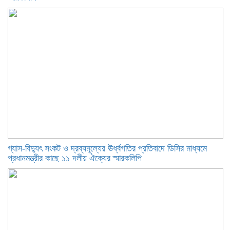
গ্যাস-বিদ্যুৎ সংকট ও দ্রব্যমূল্যের ঊর্ধ্বগতির প্রতিবাদে ডিসির মাধ্যমে
প্রধানমন্ত্রীর কাছে ১১ দলীয় ঐক্যের স্মারকলিপি