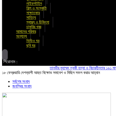
লাইফস্টাইল
শিল্প ও সংস্কৃতি
সাক্ষাতকার
সাহিত্য
স্বাস্থ্য ও চিকিৎসা
চাকুরির খবর
আমাদের পরিবার
অন্যান্য
ভিডিও ঘর
ছবি ঘর
শিরোনাম :
তানভীর মুহাম্মদ ত্বকী হত্যা ও বিচারহীনতার ১৬১ মাস উপলক
১৮ ফেব্রুয়ারি দেশব্যাপী আহুত বিক্ষোভ সমাবেশ ও মিছিল সফল করার আহ্বান
সর্বশেষ সংবাদ
জনপ্রিয় সংবাদ