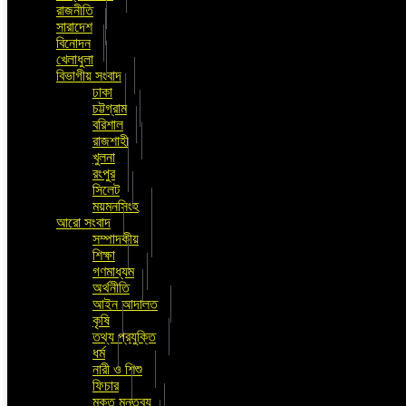
রাজনীতি
সারাদেশ
বিনোদন
খেলাধুলা
বিভাগীয় সংবাদ
ঢাকা
চট্টগ্রাম
বরিশাল
রাজশাহী
খুলনা
রংপুর
সিলেট
ময়মনসিংহ
আরো সংবাদ
সম্পাদকীয়
শিক্ষা
গণমাধ্যম
অর্থনীতি
আইন আদালত
কৃষি
তথ্য প্রযুক্তি
ধর্ম
নারী ও শিশু
ফিচার
মুক্ত মন্তব্য