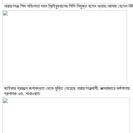
নারায়ণগঞ্জ শিশু সহিংসতা দমন ট্রাইব্যুনালের পিপি নিযুক্ত হলেন অ্যাড.আসমা হেলেন বিথ
জাইকার প্রকল্পে জলাবদ্ধতা থেকে মুক্তি পেয়েছে নারায়ণগঞ্জবাসী: কক্সবাজারে কর্মশালায়
প্রশাসক এড. সাখাওয়াত