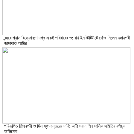
বন্দরে গ্যাস বিস্ফোরণে দগ্ধ একই পরিবারের ৩: বার্ন ইনস্টিটিউটে খোঁজ নিলেন মহানগরী
জামায়াত আমীর
পরিকল্পিত শিল্পনগরী ও মিল স্থানান্তরের দাবি: আটা ময়দা মিল মালিক সমিতির বর্ণাঢ্য
অভিষেক