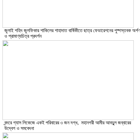
​জুলাই শহিদ জুলফিকার শাকিলের শাহাদাত বার্ষিকীতে ছাত্র ফেডারেশনের পুষ্পস্তবক অর্প
ও প্রামাণ্যচিত্র প্রদর্শন
বন্দরে গ্যাস লিকেজে একই পরিবারের ৩ জন দগ্ধ, মহানগরী আমীর আবদুুল জব্বারের
উদ্বেগ ও সমবেদনা