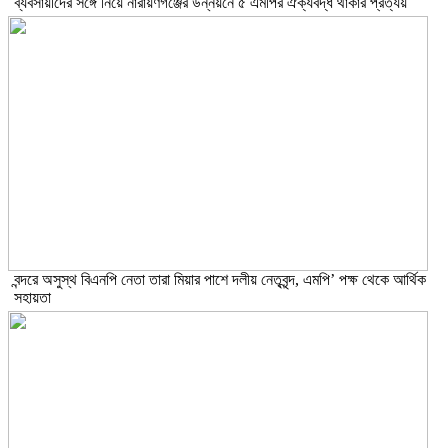
ব্যবসায়ীদের সঙ্গে নিয়ে নারায়ণগঞ্জের উন্নয়নে ৫ এমপির ঐক্যবদ্ধ থাকার প্রত্যয়
বন্দরে অসুস্থ বিএনপি নেতা তারা মিয়ার পাশে দলীয় নেতৃবৃন্দ, এমপি’ পক্ষ থেকে আর্থিক
সহায়তা