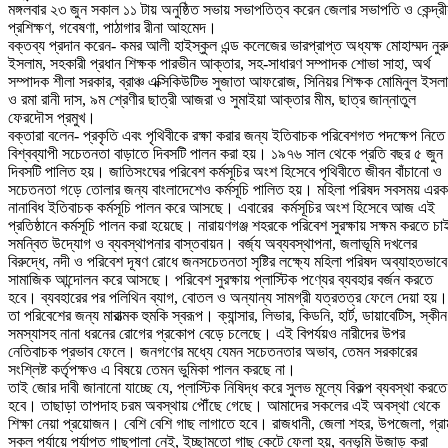
মঙ্গলবার ২৩ জুন সকাল ১১ টায় অনুষ্ঠিত সভায় সভাপতিত্ব করেন জেলার সভাপতি ও কেন্দ্রী
প্রশিক্ষণ, গবেষণা, পাঠাগার রীনা আহমেদ।
বক্তব্য প্রদান করেন- কমর আলী হাইস্কুল এন্ড কলেজের ভারপ্রাপ্ত অধ্যক্ষ মোহাম্মদ নুর
ইসলাম, সহকারী প্রধান শিক্ষক পারভীন আক্তার, সহ-সাধারণ সম্পাদক শোভা সাহা, অর্থ
সম্পাদক শীলা সরকার, ব্রাঞ্চ এক্সিকিউটিভ সুজাতা আফরোজ, সিনিয়র শিক্ষক মোমিনুল ইসল
ও রমা রানী দাস, ৯ম শ্রেণীর ছাত্রী আজরা ও সুমাইয়া আক্তার মীম, ছাত্র জান্নাতুল
ফেরদৌস প্রমুখ।
বক্তারা বলেন- প্রকৃতি এবং পৃথিবীকে রক্ষা করার জন্য ইতিবাচক পরিবেশগত পদক্ষেপ নিতে
বিশ্বব্যাপী সচেতনতা বাড়াতে দিবসটি পালন করা হয়। ১৯৭৬ সাল থেকে প্রতি বছর ৫ জুন
দিবসটি পালিত হয়। জাতিসংঘের পরিবেশ কর্মসূচির অংশ হিসেবে পৃথিবীতে জীবন বাঁচানো ও
সচেতনতা গড়ে তোলার জন্য বাংলাদেশেও কর্মসূচি পালিত হয়। মহিলা পরিষদ সবসময় এর
নানাবিধ ইতিবাচক কর্মসূচি পালন করে আসছে। এবারের কর্মসূচির অংশ হিসেবে আজ এই
প্রতিষ্ঠানে কর্মসূচি পালন করা হয়েছে। নারায়ণগঞ্জ শহরকে পরিবেশ সুরক্ষায় সক্ষম করতে চা
সমন্বিত উদ্যোগ ও ব্যবস্থাপনার বাস্তবায়ন। বর্জ্য অব্যবস্থাপনা, জলাভূমি দখলের
বিরুদ্ধে, নদী ও পরিবেশ দূষণ রোধে জনসচেতনতা সৃষ্টির লক্ষ্যে মহিলা পরিষদ অব্যাহতভাবে
সামাজিক আন্দোলন করে আসছে। পরিবেশ সুরক্ষায় প্লাস্টিক পণ্যের ব্যবহার বর্জন করতে
হবে। ব্যবহারের পর পলিথিন ব্যাগ, বোতল ও অন্যান্য সামগ্রী যত্রতত্র ফেলে দেয়া হয়।
তা পরিবেশের জন্য মারাত্মক হুমকি স্বরূপ। ক্যান্সার, লিভার, কিডনি, হার্ট, ডায়াবেটিস, স্কীন
সমস্যাসহ নানা ধরনের রোগের প্রকোপ বেড়ে চলেছে। এই বিপর্যয়ও নারীদের উপর
নেতিবাচক প্রভাব ফেলে। জনগণের মধ্যে যেমন সচেতনতার অভাব, তেমন সরকারের
সংশ্লিষ্ট কর্তৃপক্ষও এ বিষয়ে তেমন ভুমিকা পালন করছে না।
তাই জোর দাবী জানানো যাচ্ছে যে, প্লাস্টিক নিষিদ্ধ করে সুলভ মূল্যে বিকল্প ব্যবস্থা করতে
হবে। তাছাড়া তাপদাহ চরম অবস্থায় পৌঁছে গেছে। আমাদের সকলের এই অবস্থা থেকে
শিক্ষা নেয়া প্রয়োজন। বেশি বেশি গাছ লাগাতে হবে। রাজধানী, জেলা শহর, উপজেলা, গ্রা
সকল পর্যায়ে পর্যাপ্ত গাছপালা নেই, ইচ্ছামতো গাছ কেটে ফেলা হয়, বনভূমি উজাড় করা