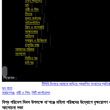
তথ্য প্রযুক্তি
ধর্ম
নারী ও শিশু
ফিচার
মুক্ত মন্তব্য
লাইফস্টাইল
শিল্প ও সংস্কৃতি
সাক্ষাতকার
সাহিত্য
স্বাস্থ্য ও চিকিৎসা
চাকুরির খবর
আমাদের পরিবার
অন্যান্য
ভিডিও ঘর
ছবি ঘর
শিরোনাম :
টিসিবি ডিলারে আমাকে জড়িয়ে প্রকাশিত সংবাদের প্রতিবাদ ও তীব্র 
মূল পাতা
নারায়ণগঞ্জ
,
নারী ও শিশু
,
সিটি কর্পোরেশন
বিশ্ব পরিবেশ দিবস উপলক্ষে না’গঞ্জে মহিলা পরিষদের উদ্যোগে বৃক্ষরোপণ 
আলোচনা সভা