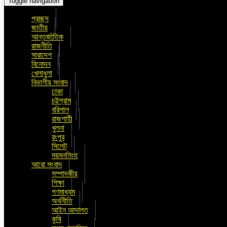
Toggle navigation
প্রচ্ছদ
জাতীয়
আন্তর্জাতিক
রাজনীতি
সারাদেশ
বিনোদন
খেলাধুলা
বিভাগীয় সংবাদ
ঢাকা
চট্টগ্রাম
বরিশাল
রাজশাহী
খুলনা
রংপুর
সিলেট
ময়মনসিংহ
আরো সংবাদ
সম্পাদকীয়
শিক্ষা
গণমাধ্যম
অর্থনীতি
আইন আদালত
কৃষি