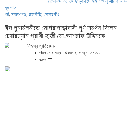
তোলারাম কলেজে ছাত্রাবাসে হামলা ও লুটপাটের অভিযোগ ছাত্রদলের বিরু
মূল পাতা
ধর্ম
,
নারায়ণগঞ্জ
,
রাজনীতি
,
সোনারগাঁও
ঈদ পুনর্মিলনীতে মোগরাপাড়াবাসী পূর্ণ সমর্থন দিলেন
চেয়ারম্যান প্রার্থী হাজী মো.আশরাফ উদ্দিনকে
নিজস্ব প্রতিবেদক
প্রকাশের সময় : শুক্রবার, ৫ জুন, ২০২৬
৩৮১ 🪪