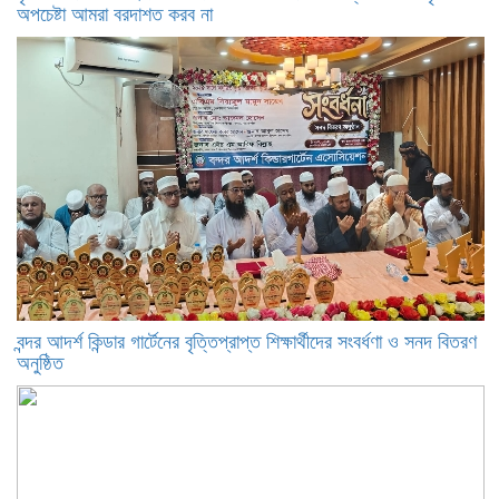
অপচেষ্টা আমরা বরদাশত করব না
বন্দর আদর্শ কিন্ডার গার্টেনের বৃত্তিপ্রাপ্ত শিক্ষার্থীদের সংবর্ধণা ও সনদ বিতরণ
অনুষ্ঠিত