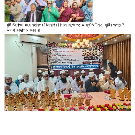
বৃষ্টি উপেক্ষা করে মহানগর বিএনপির বিশাল বিক্ষোভ: অস্থিতিশীলতা সৃষ্টির অপচেষ্টা
আমরা বরদাশত করব না
বন্দর আদর্শ কিন্ডার গার্টেনের বৃত্তিপ্রাপ্ত শিক্ষার্থীদের সংবর্ধণা ও সনদ বিতরণ অনুষ্ঠিত