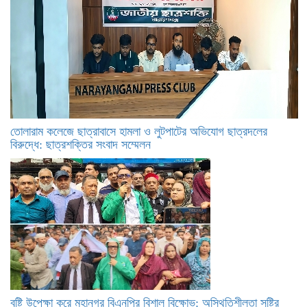
তোলারাম কলেজে ছাত্রাবাসে হামলা ও লুটপাটের অভিযোগ ছাত্রদলের
বিরুদ্ধে: ছাত্রশক্তির সংবাদ সম্মেলন
বৃষ্টি উপেক্ষা করে মহানগর বিএনপির বিশাল বিক্ষোভ: অস্থিতিশীলতা সৃষ্টির