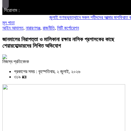
শিরোনাম :
জুলাই গণঅভ্যুত্থানে সকল শহীদদের আত্মার মাগফিরাত কামনায় চ
মূল পাতা
আইন আদালত
,
নারায়ণগঞ্জ
,
রাজনীতি
,
সিটি কর্পোরেশন
জানমালের নিরাপত্তা ও মালিকানা রক্ষায় নাসিক প্রশাসকের কাছে
শেয়ারহোল্ডারদের লিখিত অভিযোগ
নিজস্ব প্রতিবেদক
প্রকাশের সময় : বৃহস্পতিবার, ২ জুলাই, ২০২৬
৩১৯ 🪪