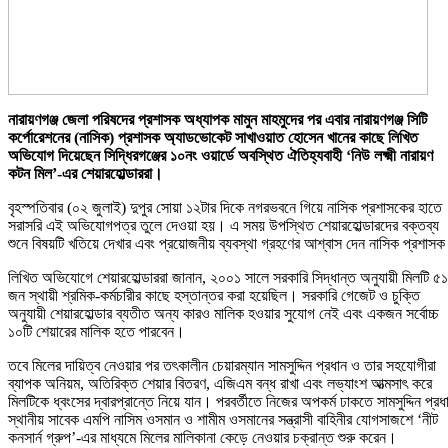
নারায়ণগঞ্জ জেলা পরিষদের প্রশাসক অধ্যাপক মামুন মাহমুদের পর এবার নারায়ণগঞ্জ সিটি
কর্পোরেশনের (নাসিক) প্রশাসক অ্যাডভোকেট সাখাওয়াত হোসেন খানের কাছে লিখিত
অভিযোগ দিয়েছেন সিদ্ধিরগঞ্জের ১০নং ওয়ার্ডে অবস্থিত ঐতিহ্যবাহী ‘নিউ লক্ষ্মী নারায়ণ
কটন মিল’-এর শেয়ারহোল্ডাররা।
বৃহস্পতিবার (০২ জুলাই) দুপুর সোয়া ১২টার দিকে নগরভবনে গিয়ে নাসিক প্রশাসকের হাতে
সরাসরি এই অভিযোগপত্র তুলে দেওয়া হয়। এ সময় উপস্থিত শেয়ারহোল্ডারদের বক্তব্য
শুনে বিষয়টি খতিয়ে দেখার এবং প্রয়োজনীয় ব্যবস্থা গ্রহণের আশ্বাস দেন নাসিক প্রশাস
লিখিত অভিযোগে শেয়ারহোল্ডাররা জানান, ২০০১ সালে সরকারি সিদ্ধান্ত অনুযায়ী মিলটি ৫
জন স্থায়ী শ্রমিক-কর্মচারীর কাছে হস্তান্তর করা হয়েছিল। সরকারি গেজেট ও চুক্তি
অনুযায়ী শেয়ারহোল্ডার ব্যতীত অন্য কারও মালিক হওয়ার সুযোগ নেই এবং একজন সর্বোচ্চ
১০টি শেয়ারের মালিক হতে পারবেন।
তবে মিলের দায়িত্ব নেওয়ার পর তৎকালীন চেয়ারম্যান সামসুদ্দিন প্রধান ও তার সহযোগীরা
ব্যাপক অনিয়ম, অতিরিক্ত শেয়ার বিতরণ, এজিএম বন্ধ রাখা এবং লভ্যাংশ আত্মসাৎ করে
মিলটিকে ধ্বংসের দ্বারপ্রান্তে নিয়ে যান। পরবর্তীতে নিজের অপকর্ম ঢাকতে সামসুদ্দিন প্রধ
স্থানীয় সাবেক এমপি নাসিম ওসমান ও শামীম ওসমানের সন্ত্রাসী বাহিনীর যোগসাজশে ‘নীট
কনসার্ন গ্রুপ’-এর মাধ্যমে মিলের মালিকানা কেড়ে নেওয়ার চক্রান্ত শুরু করেন।