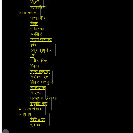
সিলেট
ময়মনসিংহ
আরো সংবাদ
সম্পাদকীয়
শিক্ষা
গণমাধ্যম
অর্থনীতি
আইন আদালত
কৃষি
তথ্য প্রযুক্তি
ধর্ম
নারী ও শিশু
ফিচার
মুক্ত মন্তব্য
লাইফস্টাইল
শিল্প ও সংস্কৃতি
সাক্ষাতকার
সাহিত্য
স্বাস্থ্য ও চিকিৎসা
চাকুরির খবর
আমাদের পরিবার
অন্যান্য
ভিডিও ঘর
ছবি ঘর