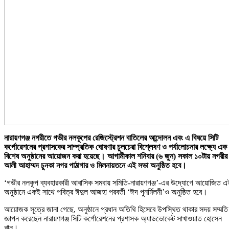
নারায়ণগঞ্জ নগরীতে গভীর নলকূপের রেজিস্ট্রেশন বাতিলের আন্দোলন এবং এ বিষয়ে সিটি
কর্পোরেশনের প্রশাসকের সাম্প্রতিক ঘোষণার চুলচেরা বিশ্লেষণ ও পর্যালোচনার লক্ষ্যে এক
বিশেষ অনুষ্ঠানের আয়োজন করা হয়েছে। আগামীকাল শনিবার (৬ জুন) সকাল ১০টায় নগরীর
আলী আহাম্মদ চুনকা নগর পাঠাগার ও মিলনায়তনে এই সভা অনুষ্ঠিত হবে।
‘গভীর নলকূপ ব্যবহারকারী আবাসিক সমবায় সমিতি-নারায়ণগঞ্জ’-এর উদ্যোগে আয়োজিত এ
অনুষ্ঠানে একই সাথে পবিত্র ঈদুল আজহা পরবর্তী ‘ঈদ পুনর্মিলনী’ও অনুষ্ঠিত হবে।
আয়োজক সূত্রে জানা গেছে, অনুষ্ঠানে প্রধান অতিথি হিসেবে উপস্থিত থাকার সদয় সম্মতি
জ্ঞাপন করেছেন নারায়ণগঞ্জ সিটি কর্পোরেশনের প্রশাসক অ্যাডভোকেট সাখাওয়াত হোসেন
খান।