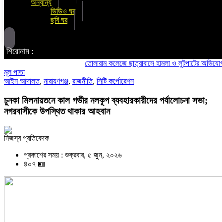
অন্যান্য
ভিডিও ঘর
ছবি ঘর
শিরোনাম :
তোলারাম কলেজে ছাত্রাবাসে হামলা ও লুটপাটের অভিযোগ ছাত্রদলে
মূল পাতা
আইন আদালত
,
নারায়ণগঞ্জ
,
রাজনীতি
,
সিটি কর্পোরেশন
চুনকা মিলনায়তনে কাল গভীর নলকূপ ব্যবহারকারীদের পর্যালোচনা সভা;
নগরবাসীকে উপস্থিত থাকার আহবান
নিজস্ব প্রতিবেদক
প্রকাশের সময় : শুক্রবার, ৫ জুন, ২০২৬
৪০৭ 🪪