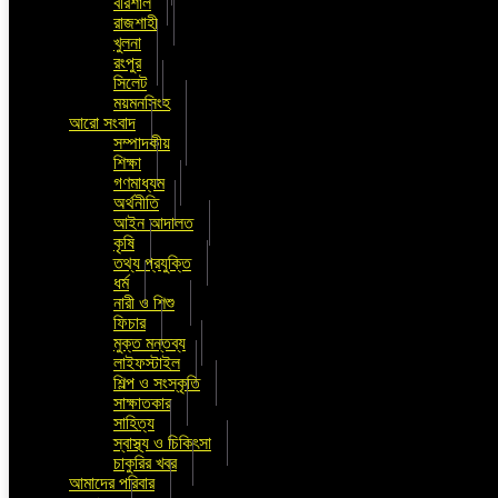
বরিশাল
রাজশাহী
খুলনা
রংপুর
সিলেট
ময়মনসিংহ
আরো সংবাদ
সম্পাদকীয়
শিক্ষা
গণমাধ্যম
অর্থনীতি
আইন আদালত
কৃষি
তথ্য প্রযুক্তি
ধর্ম
নারী ও শিশু
ফিচার
মুক্ত মন্তব্য
লাইফস্টাইল
শিল্প ও সংস্কৃতি
সাক্ষাতকার
সাহিত্য
স্বাস্থ্য ও চিকিৎসা
চাকুরির খবর
আমাদের পরিবার