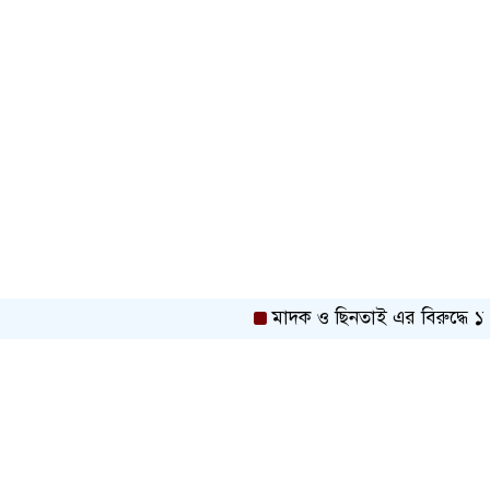
মাদক ও ছিনতাই এর বিরুদ্ধে ১নং বাব