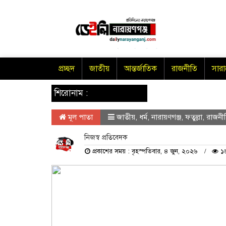
প্রচ্ছদ
জাতীয়
আন্তর্জাতিক
রাজনীতি
সার
শিরোনাম :
মূল পাতা
জাতীয়
,
ধর্ম
,
নারায়ণগঞ্জ
,
ফতুল্লা
,
রাজনী
নিজস্ব প্রতিবেদক
প্রকাশের সময় : বৃহস্পতিবার, ৪ জুন, ২০২৬
১৬