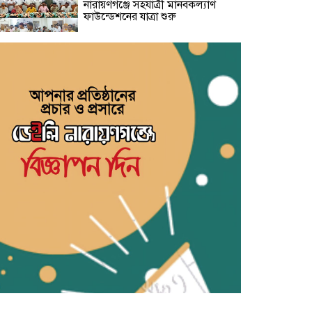
নারায়ণগঞ্জে সহযাত্রী মানবকল্যাণ
ফাউন্ডেশনের যাত্রা শুরু
রাজনৈতিক ব্যানার ব্যবহার করে
চাঁদাবাজি-সন্ত্রাসবাদসহ মাদক ব্যবসা
বন্ধের আহবান আহমেদুর রহমান তনুর
পানির পাম্পের দাবি নিয়ে বক্তারা-
আমাদেরকে রাস্তায় নামতে বাধ্য করবেন
না
তোলারাম কলেজে হামলায় আহত
শিবির নেতাদের হাসপাতালে দেখতে
গেলেন কেন্দ্রীয় সভাপতি
তোলারাম কলেজে ছাত্রাবাসে হামলা ও
লুটপাটের অভিযোগ ছাত্রদলের বিরুদ্ধে:
ছাত্রশক্তির সংবাদ সম্মেলন
বৃষ্টি উপেক্ষা করে মহানগর বিএনপির
বিশাল বিক্ষোভ: অস্থিতিশীলতা সৃষ্টির