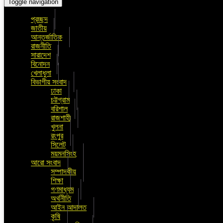
Toggle navigation
প্রচ্ছদ
জাতীয়
আন্তর্জাতিক
রাজনীতি
সারাদেশ
বিনোদন
খেলাধুলা
বিভাগীয় সংবাদ
ঢাকা
চট্টগ্রাম
বরিশাল
রাজশাহী
খুলনা
রংপুর
সিলেট
ময়মনসিংহ
আরো সংবাদ
সম্পাদকীয়
শিক্ষা
গণমাধ্যম
অর্থনীতি
আইন আদালত
কৃষি