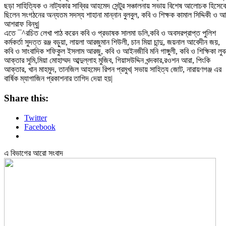
ছড়া সাহিত্যিক ও নাট্যকার সাব্বির আহমেদ সেন্টুর সঞ্চালনায় সভায় বিশেষ আলোচক হিসেবে
ছিলেন সংগঠনের অন্যতম সদস্য শাহানা মান্নান বুলবুল, কবি ও শিক্ষক কামাল সিদ্দিকী ও 
আশরাফ বিন্ধু|
এতে ¯^রচিত লেখা পাঠ করেন কবি ও প্রভাষক সালমা ডলি,কবি ও অবসরপ্রাপ্ত পুলিশ
কর্মকর্তা সুদত্ত রঞ্জ বড়ুয়া, লায়লা আরজুমান শিউলী, চান মিয়া চান্দু, জয়নাল আবেদীন জয়,
কবি ও সাংবাদিক শফিকুল ইসলাম আরজু, কবি ও আইনজীবি মনি গাঙ্গুলী, কবি ও শিক্ষিকা লুব
আক্তার সুমি,মিয়া মোহাম্মদ আব্দুল্লাহ মুজিব, গিয়াসউদ্দিন খন্দকার,রওশন আরা, পিংকি
আক্তার, খান মাহমুদ, তানজিল আহমেদ রিপন প্রমুখ| সভায় সাহিত্য জোট, নারায়ণগঞ্জ এর
বার্ষিক ম্যাগাজিন প্রকাশনার তাগিদ দেয়া হয়|
Share this:
Twitter
Facebook
এ বিভাগের আরো সংবাদ