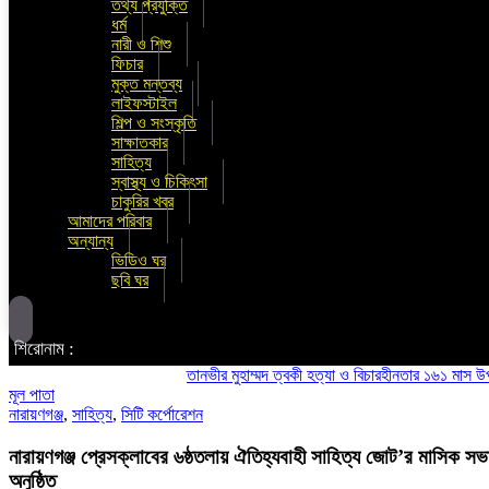
তথ্য প্রযুক্তি
ধর্ম
নারী ও শিশু
ফিচার
মুক্ত মন্তব্য
লাইফস্টাইল
শিল্প ও সংস্কৃতি
সাক্ষাতকার
সাহিত্য
স্বাস্থ্য ও চিকিৎসা
চাকুরির খবর
আমাদের পরিবার
অন্যান্য
ভিডিও ঘর
ছবি ঘর
শিরোনাম :
তানভীর মুহাম্মদ ত্বকী হত্যা ও বিচারহীনতার ১৬১ মাস উপলক্ষে
মূল পাতা
নারায়ণগঞ্জ
,
সাহিত্য
,
সিটি কর্পোরেশন
নারায়ণগঞ্জ প্রেসক্লাবের ৬ষ্ঠতলায় ঐতিহ্যবাহী সাহিত্য জোট’র মাসিক সভ
অনুষ্ঠিত