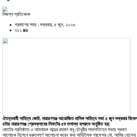
নিজস্ব প্রতিবেদক
প্রকাশের সময় : শুক্রবার, ৫ জুন, ২০২৬
৩১২ 🪪
ঐতহ্যবাহী সাহিত্য জোট, নারায়ণগঞ্জ আয়োজিত মাসিক সাহিত্য সভা ৫ জুন শুক্রবার বিকে
৪টায় নারায়ণগঞ্জ প্রেসক্লাবের লিফটের ৫ম তলাস্থ হলরুমে অনুষ্ঠিত হয়|
জোটের প্রতিষ্ঠাতা ও আহবায়ক আব্দুর রহমান বাবু চৌধুরীর সভাপতিত্বে সভায় প্রধান
আলোচক হিসেবে গুরুত্বপূর্ণ আলোচনা করেন কথা সাহিত্যিক প্রফেসর মো. আমির হোসেন|