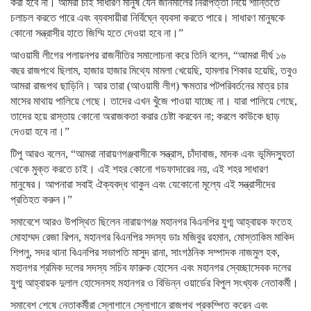
করা হবে না। আমরা চাই সাধারণ মানুষ যেন জানমালের নিরাপত্তা নিয়ে শান্তিতে
চলাচল করতে পারে এবং ব্যবসায়ীরা নির্বিঘ্নে ব্যবসা করতে পারে। সাধারণ মানুষকে
কোনো সন্ত্রাসীর হাতে জিম্মি হতে দেওয়া হবে না।”
আওয়ামী লীগের পলায়নপর রাজনীতির সমালোচনা করে তিনি বলেন, “আমরা দীর্ঘ ১৬
বছর রাজপথে ছিলাম, হাজার হাজার মিথ্যে মামলা খেয়েছি, হামলার শিকার হয়েছি, তবুও
আমরা রাজপথ ছাড়িনি। আর তারা (আওয়ামী লীগ) ক্ষমতার পটপরিবর্তনের মাত্র চার
মাসের মাথায় পালিয়ে গেছে। তাদের এখন খুঁজে পাওয়া যাচ্ছে না। যারা পালিয়ে গেছে,
তাদের হয়ে রাস্তায় কোনো অরাজকতা করার চেষ্টা করবেন না; করলে কাউকে ছাড়
দেওয়া হবে না।”
টিপু আরও বলেন, “আমরা নারায়ণগঞ্জবাসীকে সন্ত্রাস, চাঁদাবাজ, মাদক এবং ভূমিদস্যুতা
থেকে মুক্ত করতে চাই। এই শহর কোনো গডফাদারের নয়, এই শহর সাধারণ
মানুষের। আপনারা সবাই ঐক্যবদ্ধ থাকুন এবং যেকোনো মূল্যে এই সন্ত্রাসীদের
প্রতিহত করুন।”
সমাবেশে আরও উপস্থিত ছিলেন নারায়ণগঞ্জ মহানগর বিএনপির যুগ্ম আহ্বায়ক ফতেহ
মোহাম্মদ রেজা রিপন, মহানগর বিএনপির সদস্য ডাঃ মজিবুর রহমান, মোস্তাকিম মাকিদ
শিপলু, সদর থানা বিএনপির সভাপতি মাসুদ রানা, সাংগঠনিক সম্পাদক নাজমুল হক,
মহানগর শ্রমিক দলের সদস্য সচিব ফারুক হোসেন এবং মহানগর স্বেচ্ছাসেবক দলের
যুগ্ম আহ্বায়ক দুলাল হোসেনসহ মহানগর ও বিভিন্ন ওয়ার্ডের বিপুল সংখ্যক নেতাকর্মী।
সমাবেশ শেষে নেতাকর্মীরা স্লোগানে স্লোগানে রাজপথ প্রকম্পিত করেন এবং