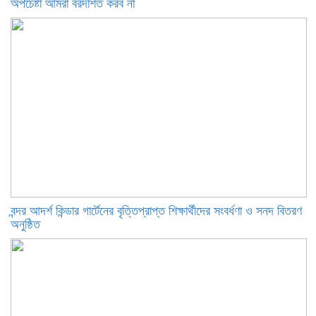
অপচেষ্টা আমরা বরদাশত করব না
বন্দর আদর্শ কিন্ডার গার্টেনের বৃত্তিপ্রাপ্ত শিক্ষার্থীদের সংবর্ধণা ও সনদ বিতরণ
অনুষ্ঠিত