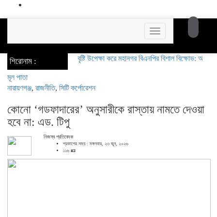
Toggle
navigation
বৃষ্টি উপেক্ষা করে মহানগর বিএনপির বিশাল বিক্ষোভ: অস্থিতিশীলত
শিরোনাম :
মূল পাতা
নারায়ণগঞ্জ
,
রাজনীতি
,
সিটি কর্পোরেশন
কোনো ‘গডফাদারের’ অনুসারীকে রাস্তায় নামতে দেওয়া
হবে না: এড. টিপু
নিজস্ব প্রতিবেদক
প্রকাশের সময় : মঙ্গলবার, ২৩ জুন, ২০২৬
১১৬ 🪪