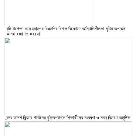
বৃষ্টি উপেক্ষা করে মহানগর বিএনপির বিশাল বিক্ষোভ: অস্থিতিশীলতা সৃষ্টির অপচেষ্টা
আমরা বরদাশত করব না
বন্দর আদর্শ কিন্ডার গার্টেনের বৃত্তিপ্রাপ্ত শিক্ষার্থীদের সংবর্ধণা ও সনদ বিতরণ অনুষ্ঠিত