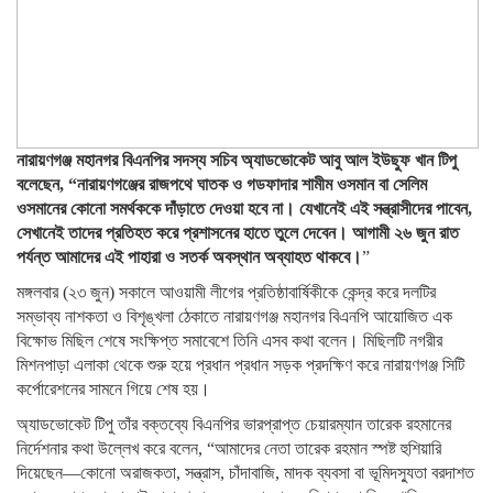
নারায়ণগঞ্জ মহানগর বিএনপির সদস্য সচিব অ্যাডভোকেট আবু আল ইউছুফ খান টিপু
বলেছেন, “নারায়ণগঞ্জের রাজপথে ঘাতক ও গডফাদার শামীম ওসমান বা সেলিম
ওসমানের কোনো সমর্থককে দাঁড়াতে দেওয়া হবে না। যেখানেই এই সন্ত্রাসীদের পাবেন,
সেখানেই তাদের প্রতিহত করে প্রশাসনের হাতে তুলে দেবেন। আগামী ২৬ জুন রাত
পর্যন্ত আমাদের এই পাহারা ও সতর্ক অবস্থান অব্যাহত থাকবে।
”
মঙ্গলবার (২৩ জুন) সকালে আওয়ামী লীগের প্রতিষ্ঠাবার্ষিকীকে কেন্দ্র করে দলটির
সম্ভাব্য নাশকতা ও বিশৃঙ্খলা ঠেকাতে নারায়ণগঞ্জ মহানগর বিএনপি আয়োজিত এক
বিক্ষোভ মিছিল শেষে সংক্ষিপ্ত সমাবেশে তিনি এসব কথা বলেন। মিছিলটি নগরীর
মিশনপাড়া এলাকা থেকে শুরু হয়ে প্রধান প্রধান সড়ক প্রদক্ষিণ করে নারায়ণগঞ্জ সিটি
কর্পোরেশনের সামনে গিয়ে শেষ হয়।
অ্যাডভোকেট টিপু তাঁর বক্তব্যে বিএনপির ভারপ্রাপ্ত চেয়ারম্যান তারেক রহমানের
নির্দেশনার কথা উল্লেখ করে বলেন, “আমাদের নেতা তারেক রহমান স্পষ্ট হুশিয়ারি
দিয়েছেন—কোনো অরাজকতা, সন্ত্রাস, চাঁদাবাজি, মাদক ব্যবসা বা ভূমিদস্যুতা বরদাশত