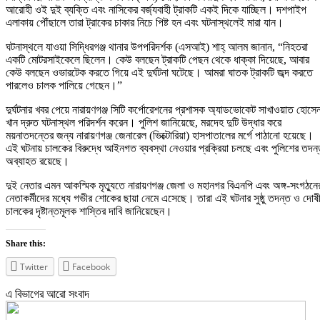
আরোহী ওই দুই ব্যক্তি এবং নাসিকের বর্জ্যবাহী ট্রাকটি একই দিকে যাচ্ছিল। দশপাইপ
এলাকায় পৌঁছালে তারা ট্রাকের চাকার নিচে পিষ্ট হন এবং ঘটনাস্থলেই মারা যান।
ঘটনাস্থলে যাওয়া সিদ্ধিরগঞ্জ থানার উপপরিদর্শক (এসআই) শাহ্ আলম জানান, “নিহতরা
একটি মোটরসাইকেলে ছিলেন। কেউ বলছেন ট্রাকটি পেছন থেকে ধাক্কা দিয়েছে, আবার
কেউ বলছেন ওভারটেক করতে গিয়ে এই দুর্ঘটনা ঘটেছে। আমরা ঘাতক ট্রাকটি জব্দ করতে
পারলেও চালক পালিয়ে গেছেন।”
দুর্ঘটনার খবর পেয়ে নারায়ণগঞ্জ সিটি কর্পোরেশনের প্রশাসক অ্যাডভোকেট সাখাওয়াত হোসে
খান দ্রুত ঘটনাস্থল পরিদর্শন করেন। পুলিশ জানিয়েছে, মরদেহ দুটি উদ্ধার করে
ময়নাতদন্তের জন্য নারায়ণগঞ্জ জেনারেল (ভিক্টোরিয়া) হাসপাতালের মর্গে পাঠানো হয়েছে।
এই ঘটনায় চালকের বিরুদ্ধে আইনগত ব্যবস্থা নেওয়ার প্রক্রিয়া চলছে এবং পুলিশের তদন
অব্যাহত রয়েছে।
দুই নেতার এমন আকস্মিক মৃত্যুতে নারায়ণগঞ্জ জেলা ও মহানগর বিএনপি এবং অঙ্গ-সংগঠনে
নেতাকর্মীদের মধ্যে গভীর শোকের ছায়া নেমে এসেছে। তারা এই ঘটনার সুষ্ঠু তদন্ত ও দোষ
চালকের দৃষ্টান্তমূলক শাস্তির দাবি জানিয়েছেন।
Share this:
Twitter
Facebook
এ বিভাগের আরো সংবাদ