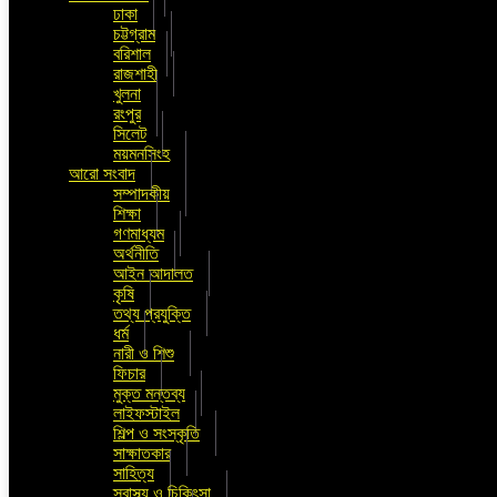
ঢাকা
চট্টগ্রাম
বরিশাল
রাজশাহী
খুলনা
রংপুর
সিলেট
ময়মনসিংহ
আরো সংবাদ
সম্পাদকীয়
শিক্ষা
গণমাধ্যম
অর্থনীতি
আইন আদালত
কৃষি
তথ্য প্রযুক্তি
ধর্ম
নারী ও শিশু
ফিচার
মুক্ত মন্তব্য
লাইফস্টাইল
শিল্প ও সংস্কৃতি
সাক্ষাতকার
সাহিত্য
স্বাস্থ্য ও চিকিৎসা