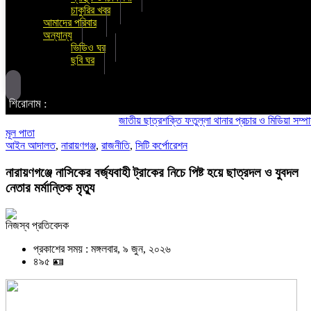
চাকুরির খবর
আমাদের পরিবার
অন্যান্য
ভিডিও ঘর
ছবি ঘর
শিরোনাম :
জাতীয় ছাত্রশক্তি ফতুল্লা থানার প্রচার ও মিডিয়া সম্পাদক হলে
মূল পাতা
আইন আদালত
,
নারায়ণগঞ্জ
,
রাজনীতি
,
সিটি কর্পোরেশন
নারায়ণগঞ্জে নাসিকের বর্জ্যবাহী ট্রাকের নিচে পিষ্ট হয়ে ছাত্রদল ও যুবদল
নেতার মর্মান্তিক মৃত্যু
নিজস্ব প্রতিবেদক
প্রকাশের সময় : মঙ্গলবার, ৯ জুন, ২০২৬
৪৯৫ 🪪