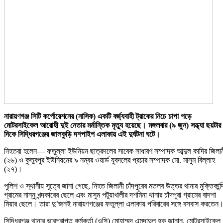
নারায়ণগঞ্জ সিটি কর্পোরেশনের (নাসিক) একটি বর্জ্যবাহী ট্রাকের নিচে চাপা পড়ে
মোটরসাইকেল আরোহী দুই নেতার মর্মান্তিক মৃত্যু হয়েছে। মঙ্গলবার (৯ জুন) সন্ধ্যা ছয়টার
দিকে সিদ্ধিরগঞ্জের জালকুড়ি দশপাইপ এলাকায় এই দুর্ঘটনা ঘটে।
নিহতরা হলেন— ফতুল্লা ইউনিয়ন ছাত্রদলের সাবেক সাধারণ সম্পাদক আব্দুল কাদির জিলা
(২৬) ও কুতুবপুর ইউনিয়নের ৯ নম্বর ওয়ার্ড যুবদলের প্রচার সম্পাদক মো. মাসুম বিল্লাহ
(২৭)।
পুলিশ ও স্থানীয় সূত্রে জানা গেছে, নিহত জিলানী চাঁদপুরের মতলব উত্তর থানার মুক্তিকান্দ
গ্রামের নান্নু খন্দকারের ছেলে এবং মাসুম পটুয়াখালীর দশমিনা থানার চাঁদপুরা গ্রামের বাদশা
মিয়ার ছেলে। তারা দু’জনই নারায়ণগঞ্জের ফতুল্লা এলাকায় পরিবারের সঙ্গে বসবাস করতেন
সিদ্ধিরগঞ্জ থানার ভারপ্রাপ্ত কর্মকর্তা (ওসি) মোহাম্মদ এমদাদুল হক জানান, মোটরসাইকেল