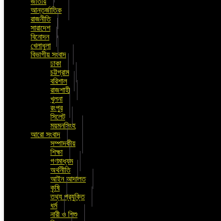
জাতীয়
আন্তর্জাতিক
রাজনীতি
সারাদেশ
বিনোদন
খেলাধুলা
বিভাগীয় সংবাদ
ঢাকা
চট্টগ্রাম
বরিশাল
রাজশাহী
খুলনা
রংপুর
সিলেট
ময়মনসিংহ
আরো সংবাদ
সম্পাদকীয়
শিক্ষা
গণমাধ্যম
অর্থনীতি
আইন আদালত
কৃষি
তথ্য প্রযুক্তি
ধর্ম
নারী ও শিশু