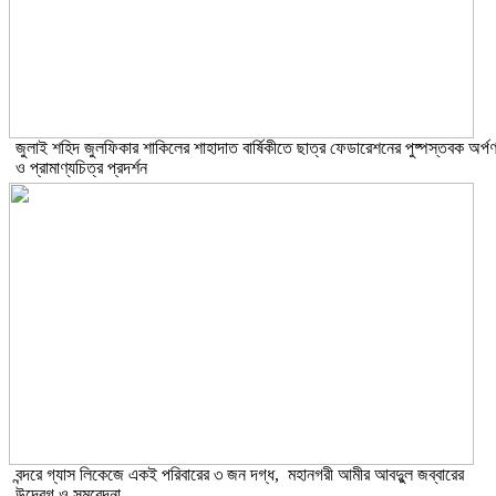
​জুলাই শহিদ জুলফিকার শাকিলের শাহাদাত বার্ষিকীতে ছাত্র ফেডারেশনের পুষ্পস্তবক অর্প
ও প্রামাণ্যচিত্র প্রদর্শন
বন্দরে গ্যাস লিকেজে একই পরিবারের ৩ জন দগ্ধ, মহানগরী আমীর আবদুুল জব্বারের
উদ্বেগ ও সমবেদনা