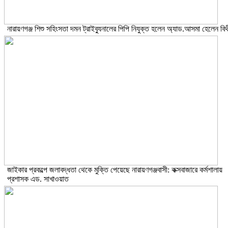
নারায়ণগঞ্জ শিশু সহিংসতা দমন ট্রাইব্যুনালের পিপি নিযুক্ত হলেন অ্যাড.আসমা হেলেন বিথ
জাইকার প্রকল্পে জলাবদ্ধতা থেকে মুক্তি পেয়েছে নারায়ণগঞ্জবাসী: কক্সবাজারে কর্মশালায়
প্রশাসক এড. সাখাওয়াত