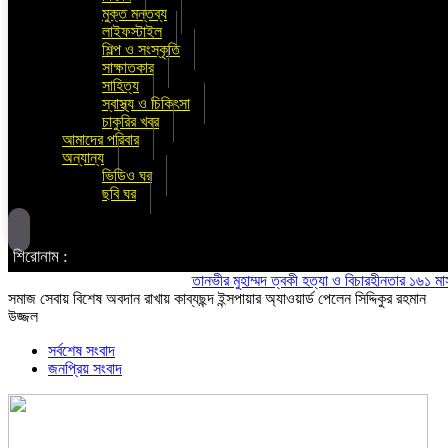
মুক্ত মন্তব্য
লাইফস্টাইল
শিল্প ও সংস্কৃতি
সাক্ষাতকার
সাহিত্য
স্বাস্থ্য ও চিকিৎসা
চাকুরির খবর
আমাদের পরিবার
অন্যান্য
ভিডিও ঘর
ছবি ঘর
শিরোনাম :
তানভীর মুহাম্মদ ত্বকী হত্যা ও বিচারহীনতার ১৬১ মাস উপলক
সমাজ সেবায় বিশেষ অবদান রাখায় কাব্যছন্দ ইন্সপায়ার অ্যাওয়ার্ড পেলেন সিদ্দিকুর রহমান
উজ্জল
সর্বশেষ সংবাদ
জনপ্রিয় সংবাদ