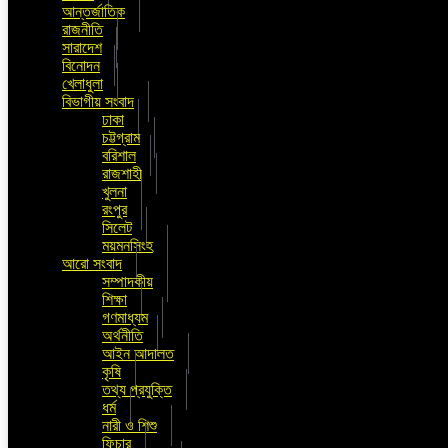
আন্তর্জাতিক
রাজনীতি
সারাদেশ
বিনোদন
খেলাধুলা
বিভাগীয় সংবাদ
ঢাকা
চট্টগ্রাম
বরিশাল
রাজশাহী
খুলনা
রংপুর
সিলেট
ময়মনসিংহ
আরো সংবাদ
সম্পাদকীয়
শিক্ষা
গণমাধ্যম
অর্থনীতি
আইন আদালত
কৃষি
তথ্য প্রযুক্তি
ধর্ম
নারী ও শিশু
ফিচার