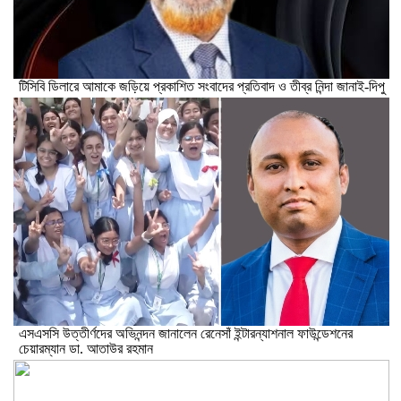
টিসিবি ডিলারে আমাকে জড়িয়ে প্রকাশিত সংবাদের প্রতিবাদ ও তীব্র নিন্দা জানাই-দিপু
এসএসসি উত্তীর্ণদের অভিনন্দন জানালেন রেনেসাঁ ইন্টারন্যাশনাল ফাউন্ডেশনের
চেয়ারম্যান ডা. আতাউর রহমান