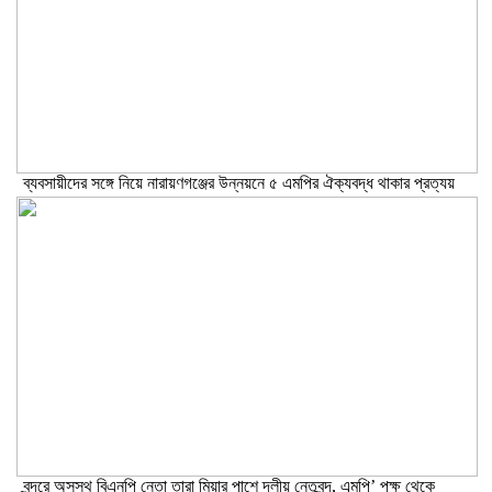
ব্যবসায়ীদের সঙ্গে নিয়ে নারায়ণগঞ্জের উন্নয়নে ৫ এমপির ঐক্যবদ্ধ থাকার প্রত্যয়
বন্দরে অসুস্থ বিএনপি নেতা তারা মিয়ার পাশে দলীয় নেতৃবৃন্দ, এমপি’ পক্ষ থেকে