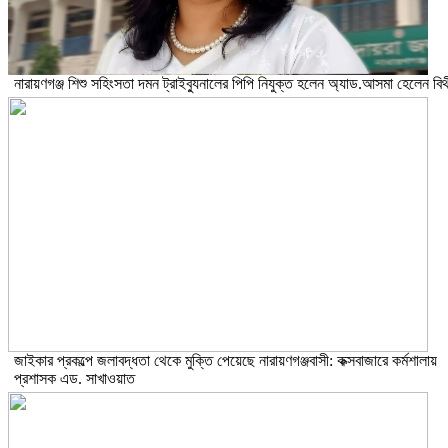
নারায়ণগঞ্জ শিশু সহিংসতা দমন ট্রাইব্যুনালের পিপি নিযুক্ত হলেন অ্যাড.আসমা হেলেন বিথ
জাইকার প্রকল্পে জলাবদ্ধতা থেকে মুক্তি পেয়েছে নারায়ণগঞ্জবাসী: কক্সবাজারে কর্মশালায়
প্রশাসক এড. সাখাওয়াত