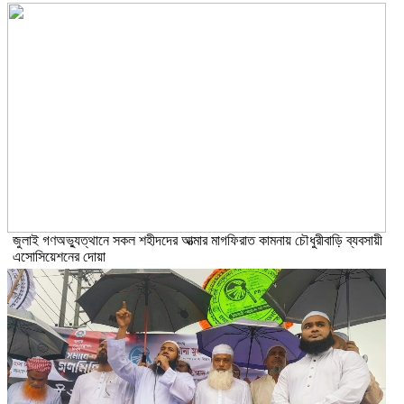
জুলাই গণঅভ্যুত্থানে সকল শহীদদের আত্মার মাগফিরাত কামনায় চৌধুরীবাড়ি ব্যবসায়ী
এসোসিয়েশনের দোয়া