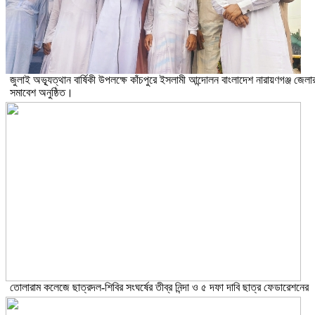
জুলাই অভ্যূত্থান বার্ষিকী উপলক্ষে কাঁচপুরে ইসলামী আন্দোলন বাংলাদেশ নারায়ণগঞ্জ জেলা
সমাবেশ অনুষ্ঠিত।
তোলারাম কলেজে ছাত্রদল-শিবির সংঘর্ষের তীব্র নিন্দা ও ৫ দফা দাবি ছাত্র ফেডারেশনের