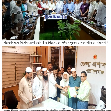
নারায়ণগঞ্জকে বিশেষ জেলা ঘোষণা ও প্রিপেইড মিটার বন্ধসহ ৫ দফা দাবিতে স্মারকলিপি