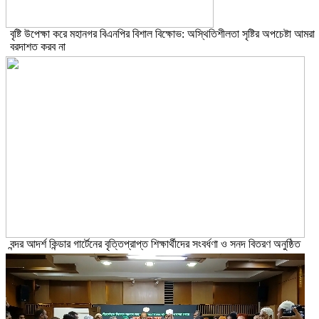
বৃষ্টি উপেক্ষা করে মহানগর বিএনপির বিশাল বিক্ষোভ: অস্থিতিশীলতা সৃষ্টির অপচেষ্টা আমরা
বরদাশত করব না
বন্দর আদর্শ কিন্ডার গার্টেনের বৃত্তিপ্রাপ্ত শিক্ষার্থীদের সংবর্ধণা ও সনদ বিতরণ অনুষ্ঠিত