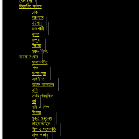
খেলাধুলা
বিভাগীয় সংবাদ
ঢাকা
চট্টগ্রাম
বরিশাল
রাজশাহী
খুলনা
রংপুর
সিলেট
ময়মনসিংহ
আরো সংবাদ
সম্পাদকীয়
শিক্ষা
গণমাধ্যম
অর্থনীতি
আইন আদালত
কৃষি
তথ্য প্রযুক্তি
ধর্ম
নারী ও শিশু
ফিচার
মুক্ত মন্তব্য
লাইফস্টাইল
শিল্প ও সংস্কৃতি
সাক্ষাতকার