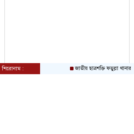
শিরোনাম :
জাতীয় ছাত্রশক্তি ফতুল্লা থানার 
মাদক ও ছিনতাই এর বিরুদ্ধে ১নং বাবুরাইলে
প্রস্তুতিমূলক আলোচনা সভা