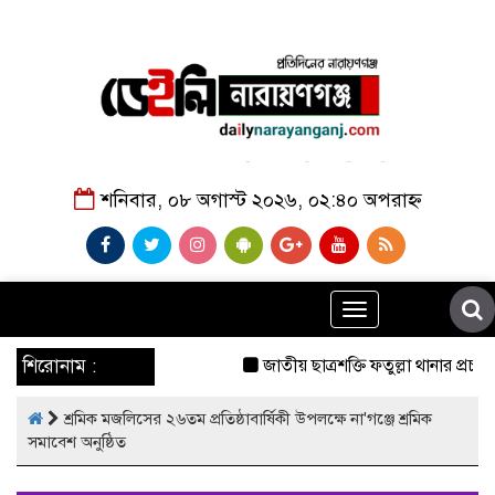
শনিবার, ০৮ অগাস্ট ২০২৬, ০২:৪০ অপরাহ্ন
Toggle
navigation
শিরোনাম :
জাতীয় ছাত্রশক্তি ফতুল্লা থানার প্রচার
শ্রমিক মজলিসের ২৬তম প্রতিষ্ঠাবার্ষিকী উপলক্ষে না'গঞ্জে শ্রমিক
সমাবেশ অনুষ্ঠিত