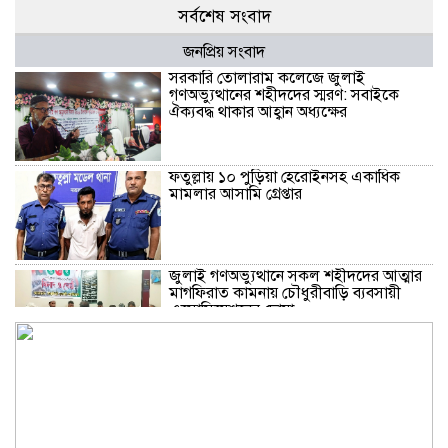
সর্বশেষ সংবাদ
জনপ্রিয় সংবাদ
সরকারি তোলারাম কলেজে জুলাই
গণঅভ্যুত্থানের শহীদদের স্মরণ: সবাইকে
ঐক্যবদ্ধ থাকার আহ্বান অধ্যক্ষের
ফতুল্লায় ১০ পুড়িয়া হেরোইনসহ একাধিক
মামলার আসামি গ্রেপ্তার
জুলাই গণঅভ্যুত্থানে সকল শহীদদের আত্মার
মাগফিরাত কামনায় চৌধুরীবাড়ি ব্যবসায়ী
এসোসিয়েশনের দোয়া
জুলাই অভ্যূত্থান বার্ষিকী উপলক্ষে কাঁচপুরে
ইসলামী আন্দোলন বাংলাদেশ নারায়ণগঞ্জ
জেলার সমাবেশ অনুষ্ঠিত।