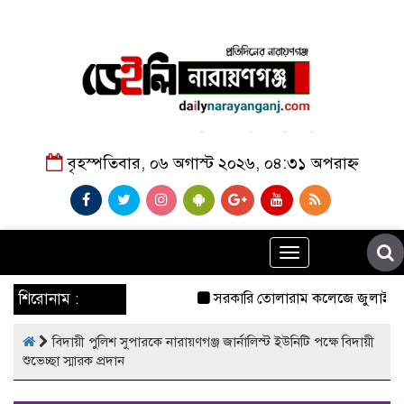
বৃহস্পতিবার, ০৬ অগাস্ট ২০২৬, ০৪:৩১ অপরাহ্ন
Toggle
navigation
শিরোনাম :
সরকারি তোলারাম কলেজে জুলাই গণঅভ্যু
বিদায়ী পুলিশ সুপারকে নারায়ণগঞ্জ জার্নালিস্ট ইউনিটি পক্ষে বিদায়ী
শুভেচ্ছা স্মারক প্রদান