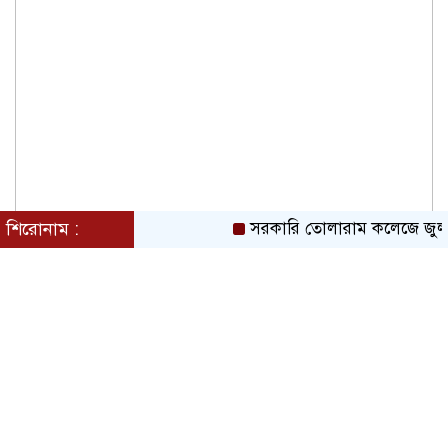
দেশ পুনর্গঠনে বাধা দিলে ফ্যাসিবাদের দায়
বিরোধী দলকেই নিতে হবে: সাবেক কাউন্সিলর
খোরশেদ
শিরোনাম :
সরকারি তোলারাম কলেজে জুলাই গণ