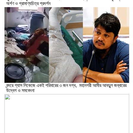
অর্পণ ও প্রামাণ্যচিত্র প্রদর্শন
বন্দরে গ্যাস লিকেজে একই পরিবারের ৩ জন দগ্ধ, মহানগরী আমীর আবদুুল জব্বারের
উদ্বেগ ও সমবেদনা